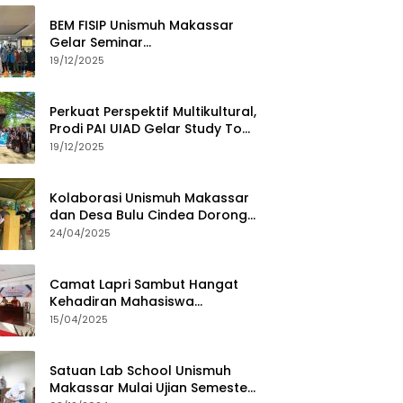
BEM FISIP Unismuh Makassar
Gelar Seminar
Keperempuanan, Bahas
19/12/2025
Tantangan Digital dan Budaya
Lokal
Perkuat Perspektif Multikultural,
Prodi PAI UIAD Gelar Study Tour
ke Kajang
19/12/2025
Kolaborasi Unismuh Makassar
dan Desa Bulu Cindea Dorong
Sentra Garam Industri
24/04/2025
Camat Lapri Sambut Hangat
Kehadiran Mahasiswa
PoltekMu
15/04/2025
Satuan Lab School Unismuh
Makassar Mulai Ujian Semester,