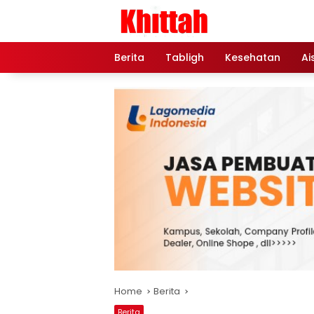
Skip
to
content
Berita
Tabligh
Kesehatan
Ai
Home
Berita
Berita