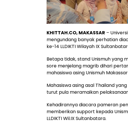
KHITTAH.CO, MAKASSAR
– Univer
mengundang banyak perhatian diaca
ke-14 LLDIKTI Wilayah IX Sultanbatar
Betapa tidak, stand Unismuh yang 
sore menjelang magrib dihari pert
mahasiswa asing Unismuh Makassar a
Mahasiswa asing asal Thailand yang
turut pula meramaikan pelaksanaa
Kehadirannya diacara pameran pendid
memberikan support kepada Unismuh
LLDIKTI Wil.IX Sultanbatara.