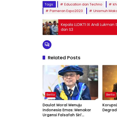
Tags:
Education dan Techno
kh
Pameran Expo2023
Unismuh Mak
Kepala LLDIKTI IX Andi Lukman 
dan S3
Related Posts
Berita
Berita
Daulat Moral Menuju
Korupsi
Indonesia Emas: Menakar
Degrada
Urgensi Falsafah Siri’