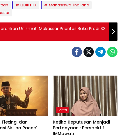
ittah
LLDIKTI IX
Mahasiswa Thailand
assar
Sarankan Unismuh Makassar Prioritas Buka Prodi S2
Berita
, Flexing, dan
Ketika Keputusan Menjadi
si Siri’ na Pacce’
Pertanyaan : Perspektif
IMMawati