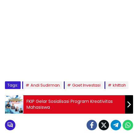
1
2
3
4
5
6
7
8
9
Tags:
Andi Sudirman
Gaet Investasi
khittah
FKIP Gelar Sosialisasi Program Kreativitas
Mahasiswa