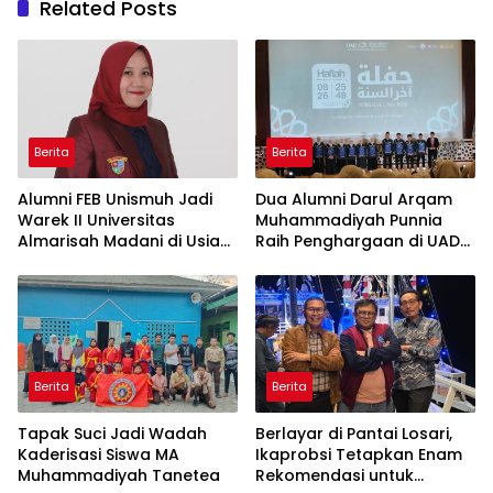
Related Posts
Berita
Berita
Alumni FEB Unismuh Jadi
Dua Alumni Darul Arqam
Warek II Universitas
Muhammadiyah Punnia
Almarisah Madani di Usia
Raih Penghargaan di UAD
29 Tahun
Yogyakarta
Berita
Berita
Tapak Suci Jadi Wadah
Berlayar di Pantai Losari,
Kaderisasi Siswa MA
Ikaprobsi Tetapkan Enam
Muhammadiyah Tanetea
Rekomendasi untuk