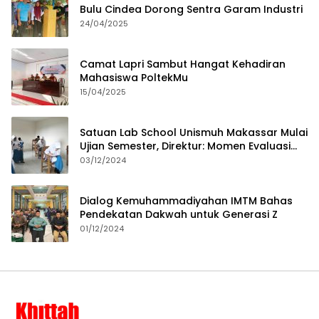
Bulu Cindea Dorong Sentra Garam Industri
24/04/2025
Camat Lapri Sambut Hangat Kehadiran
Mahasiswa PoltekMu
15/04/2025
Satuan Lab School Unismuh Makassar Mulai
Ujian Semester, Direktur: Momen Evaluasi
Proses Pembelajaran
03/12/2024
Dialog Kemuhammadiyahan IMTM Bahas
Pendekatan Dakwah untuk Generasi Z
01/12/2024