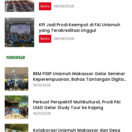
Berita
08/08/2026
KPI Jadi Prodi Keempat di FAI Unismuh
yang Terakreditasi Unggul
Berita
08/08/2026
BEM FISIP Unismuh Makassar Gelar Seminar
Keperempuanan, Bahas Tantangan Digital
dan Budaya Lokal
19/12/2025
Perkuat Perspektif Multikultural, Prodi PAI
UIAD Gelar Study Tour ke Kajang
19/12/2025
Kolaborasi Unismuh Makassar dan Desa