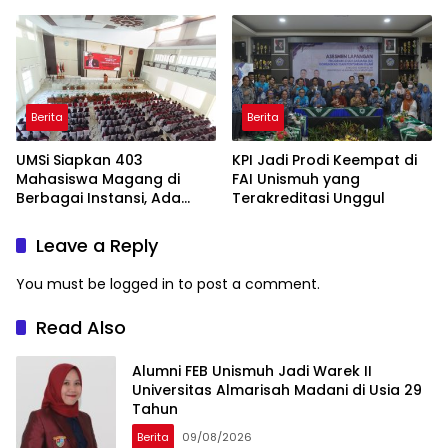
Bahasa Indonesia
Berita
Berita
UMSi Siapkan 403
KPI Jadi Prodi Keempat di
Mahasiswa Magang di
FAI Unismuh yang
Berbagai Instansi, Ada
Terakreditasi Unggul
Program Internasional ke
Taiwan
Leave a Reply
You must be
logged in
to post a comment.
Read Also
Alumni FEB Unismuh Jadi Warek II
Universitas Almarisah Madani di Usia 29
Tahun
Berita
09/08/2026