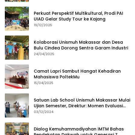
Perkuat Perspektif Multikultural, Prodi PAI
UIAD Gelar Study Tour ke Kajang
19/12/2025
Kolaborasi Unismuh Makassar dan Desa
Bulu Cindea Dorong Sentra Garam Industri
24/04/2025
Camat Lapri Sambut Hangat Kehadiran
Mahasiswa PoltekMu
15/04/2025
Satuan Lab School Unismuh Makassar Mulai
Ujian Semester, Direktur: Momen Evaluasi
Proses Pembelajaran
03/12/2024
Dialog Kemuhammadiyahan IMTM Bahas
Pendekatan Dakwah untuk Generasi Z