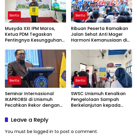
Berita
Berita
Musyda XXI IPM Maros,
Ribuan Peserta Ramaikan
Ketua PDM Tegaskan
Jalan Sehat Anti Mager
Pentingnya Kesungguhan
Harmoni Kemanusiaan di
dan Keikhlasan
Makassar
Berita
Berita
Seminar Internasional
SWSC Unismuh Kenalkan
IKAPROBSI di Unismuh
Pengelolaan Sampah
Pecahkan Rekor dengan
Berkelanjutan kepada
249 Makalah
Peserta Macca Student
Visit
Leave a Reply
You must be
logged in
to post a comment.