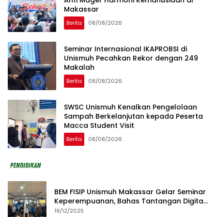
Makassar
Berita
08/08/2026
Seminar Internasional IKAPROBSI di
Unismuh Pecahkan Rekor dengan 249
Makalah
Berita
08/08/2026
SWSC Unismuh Kenalkan Pengelolaan
Sampah Berkelanjutan kepada Peserta
Macca Student Visit
Berita
08/08/2026
BEM FISIP Unismuh Makassar Gelar Seminar
Keperempuanan, Bahas Tantangan Digital
dan Budaya Lokal
19/12/2025