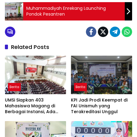
Muhammadiyah Enrekang Launching
Pondok Pesantren
Related Posts
Berita
Berita
UMSi Siapkan 403
KPI Jadi Prodi Keempat di
Mahasiswa Magang di
FAI Unismuh yang
Berbagai Instansi, Ada
Terakreditasi Unggul
Program Internasional ke
Taiwan