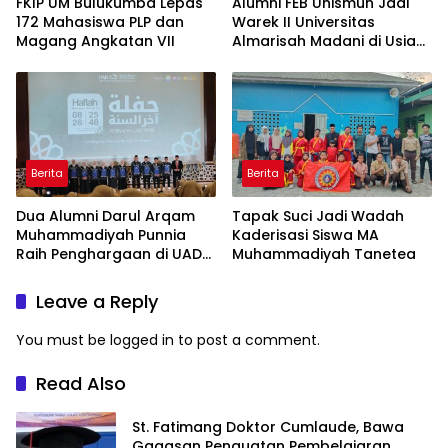
FKIP UM Bulukumba Lepas
Alumni FEB Unismuh Jadi
172 Mahasiswa PLP dan
Warek II Universitas
Magang Angkatan VII
Almarisah Madani di Usia
29 Tahun
Berita
Berita
Dua Alumni Darul Arqam
Tapak Suci Jadi Wadah
Muhammadiyah Punnia
Kaderisasi Siswa MA
Raih Penghargaan di UAD
Muhammadiyah Tanetea
Yogyakarta
Leave a Reply
You must be
logged in
to post a comment.
Read Also
St. Fatimang Doktor Cumlaude, Bawa
Gagasan Penguatan Pembelajaran