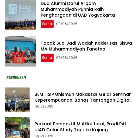
Dua Alumni Darul Arqam
Muhammadiyah Punnia Raih
Penghargaan di UAD Yogyakarta
Berita
09/08/2026
Tapak Suci Jadi Wadah Kaderisasi Siswa
MA Muhammadiyah Tanetea
Berita
09/08/2026
BEM FISIP Unismuh Makassar Gelar Seminar
Keperempuanan, Bahas Tantangan Digital
dan Budaya Lokal
19/12/2025
Perkuat Perspektif Multikultural, Prodi PAI
UIAD Gelar Study Tour ke Kajang
19/12/2025