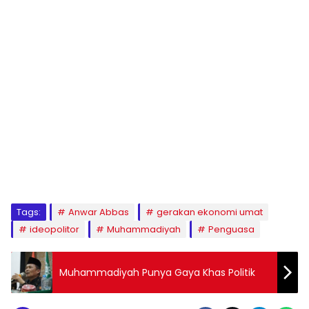
1
2
3
4
5
6
7
8
9
Tags:
Anwar Abbas
gerakan ekonomi umat
ideopolitor
Muhammadiyah
Penguasa
Muhammadiyah Punya Gaya Khas Politik