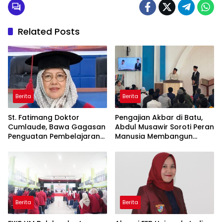
Related Posts
Berita
Berita
St. Fatimang Doktor
Pengajian Akbar di Batu,
Cumlaude, Bawa Gagasan
Abdul Musawir Soroti Peran
Penguatan Pembelajaran
Manusia Membangun
Elektromedis ke Pendidikan
Peradaban
Vokasi
Berita
Berita