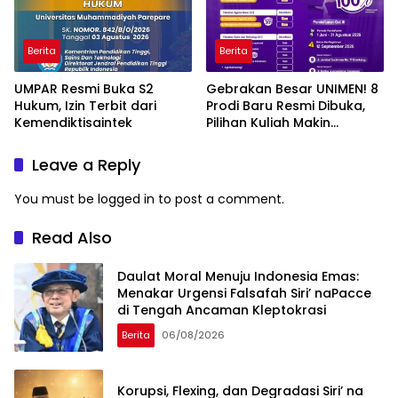
Berita
Berita
UMPAR Resmi Buka S2
Gebrakan Besar UNIMEN! 8
Hukum, Izin Terbit dari
Prodi Baru Resmi Dibuka,
Kemendiktisaintek
Pilihan Kuliah Makin
Lengkap
Leave a Reply
You must be
logged in
to post a comment.
Read Also
Daulat Moral Menuju Indonesia Emas:
Menakar Urgensi Falsafah Siri’ naPacce
di Tengah Ancaman Kleptokrasi
Berita
06/08/2026
Korupsi, Flexing, dan Degradasi Siri’ na