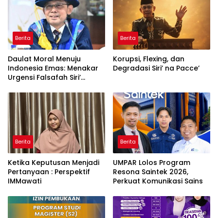
Berita
Berita
Daulat Moral Menuju
Korupsi, Flexing, dan
Indonesia Emas: Menakar
Degradasi Siri’ na Pacce’
Urgensi Falsafah Siri’
naPacce di Tengah
Ancaman Kleptokrasi
Berita
Berita
Ketika Keputusan Menjadi
UMPAR Lolos Program
Pertanyaan : Perspektif
Resona Saintek 2026,
IMMawati
Perkuat Komunikasi Sains