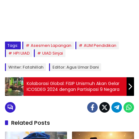
1
2
3
4
5
6
7
8
9
Tags:
Asesmen Lapangan
AUM Pendidikan
HPI UIAD
UIAD Sinjai
Writer: Fatahillah
Editor: Agus Umar Dani
Kolaborasi Global: FiSIP Unismuh Akan Gelar
ICOSDEG 2024 dengan Partisipasi 9 Negara
Related Posts