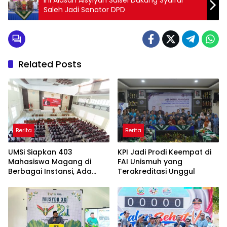
Saleh Jadi Senator DPD
Related Posts
Berita
Berita
UMSi Siapkan 403
KPI Jadi Prodi Keempat di
Mahasiswa Magang di
FAI Unismuh yang
Berbagai Instansi, Ada
Terakreditasi Unggul
Program Internasional ke
Taiwan