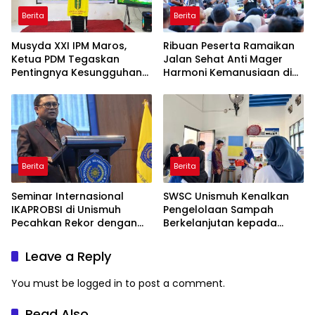
Berita
Berita
Musyda XXI IPM Maros,
Ribuan Peserta Ramaikan
Ketua PDM Tegaskan
Jalan Sehat Anti Mager
Pentingnya Kesungguhan
Harmoni Kemanusiaan di
dan Keikhlasan
Makassar
Berita
Berita
Seminar Internasional
SWSC Unismuh Kenalkan
IKAPROBSI di Unismuh
Pengelolaan Sampah
Pecahkan Rekor dengan
Berkelanjutan kepada
249 Makalah
Peserta Macca Student
Visit
Leave a Reply
You must be
logged in
to post a comment.
Read Also