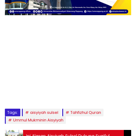
1
2
3
4
5
6
7
8
9
Tags:
aisyiyah sulsel
Tahfizhul Quran
Ummul Mukminin Aisyiyah
Ini Alasan Aisyiyah Sulsel Dukung Syaiful