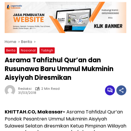
Home
Berita
Berita
Nasional
Tabligh
Asrama Tahfizhul Qur’an dan
Rusunawa Baru Ummul Mukminin
Aisyiyah Diresmikan
Redaksi
2 Min Read
31/03/2018
KHITTAH.CO, Makassar-
Asrama Tahfidzul Qur’an
Pondok Pesantren Ummul Mukminin Aisyiyah
Sulawesi Selatan diresmikan Ketua Pimpinan Wiilayah