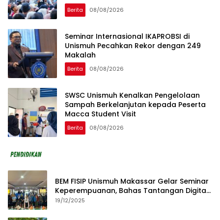
Berita
08/08/2026
Seminar Internasional IKAPROBSI di
Unismuh Pecahkan Rekor dengan 249
Makalah
Berita
08/08/2026
SWSC Unismuh Kenalkan Pengelolaan
Sampah Berkelanjutan kepada Peserta
Macca Student Visit
Berita
08/08/2026
BEM FISIP Unismuh Makassar Gelar Seminar
Keperempuanan, Bahas Tantangan Digital
dan Budaya Lokal
19/12/2025