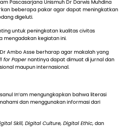
ram Pascasarjana Unismuh Dr Darwis Muhdina
irkan beberapa pakar agar dapat meningkatkan
dang digeluti.
nting untuk peningkatan kualitas civitas
ya mengadakan kegiatan ini.
f Dr Ambo Asse berharap agar makalah yang
l for Paper
nantinya dapat dimuat di jurnal dan
asional maupun internasional.
sanul In’am mengungkapkan bahwa literasi
ahami dan menggunakan informasi dari
igital Skill, Digital Culture, Digital Ethic,
dan