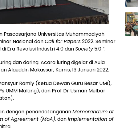
m Pascasarjana Universitas Muhammadiyah
inar Nasional dan
Call for Papers
2022. Seminar
 di Era Revolusi Industri 4.0 dan
Society
5.0 ”.
uring dan daring. Acara luring digelar di Aula
an Alauddin Makassar, Kamis, 13 Januari 2022.
Mansyur Ramly (Ketua Dewan Guru Besar UMI),
PPs UMM Malang), dan Prof Dr Usman Mulbar
atan).
aikan dengan penandatanganan
Memorandum of
 of Agreement (MoA),
dan
Implementation of
itra.