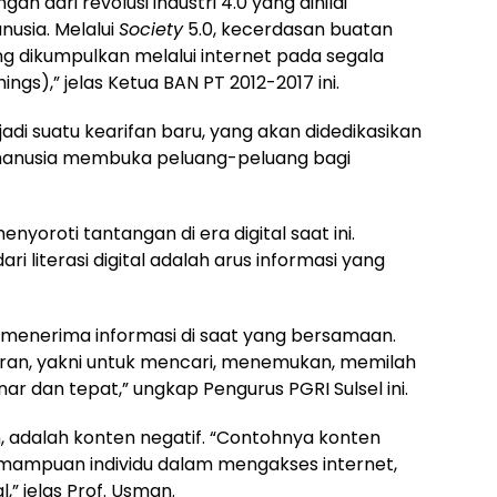
n dari revolusi industri 4.0 yang dinilai
usia. Melalui
Society
5.0, kecerdasan buatan
g dikumpulkan melalui internet pada segala
ngs),” jelas Ketua BAN PT 2012-2017 ini.
di suatu kearifan baru, yang akan didedikasikan
anusia membuka peluang-peluang bagi
yoroti tantangan di era digital saat ini.
ri literasi digital adalah arus informasi yang
 menerima informasi di saat yang bersamaan.
erperan, yakni untuk mencari, menemukan, memilah
r dan tepat,” ungkap Pengurus PGRI Sulsel ini.
, adalah konten negatif. “Contohnya konten
Kemampuan individu dalam mengakses internet,
l,” jelas Prof. Usman.