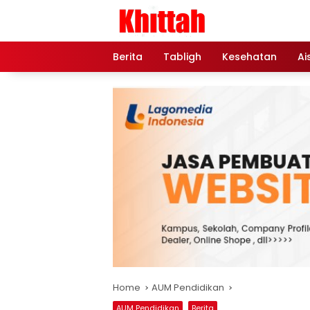
Skip
to
content
Berita
Tabligh
Kesehatan
Ai
Home
AUM Pendidikan
AUM Pendidikan
Berita