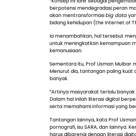
“Konsep ini lahir sebagai pengembanga
berpotensi mendegradasi peran man
akan mentransformasi
big data
yan
bidang kehidupan (the Internet of Thi
Ia menambahkan, hal tersebut menja
untuk meningkatkan kemampuan m
kemanusiaan.
Sementara itu, Prof Usman Mulbar men
Menurut dia, tantangan paling kuat da
banyak.
“Artinya masyarakat terlalu banyak
Dalam hal inilah literasi digital b
serta memahami informasi yang bena
Tantangan lainnya, kata Prof Usman
pornografi, isu SARA, dan lainnya. 
harus dibarengi dengan literasi digita