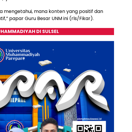
bisa mengetahui, mana konten yang positif dan
,” papar Guru Besar UNM ini (rls/Fikar).
HAMMADIYAH DI SULSEL