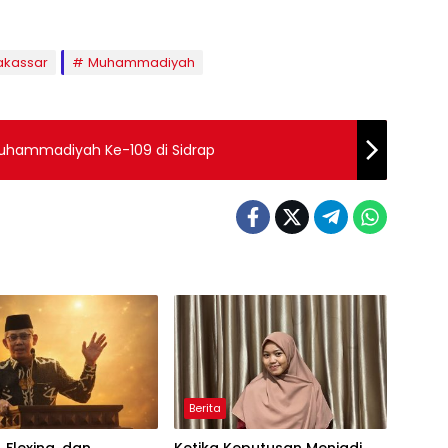
kassar
Muhammadiyah
Muhammadiyah Ke-109 di Sidrap
Berita