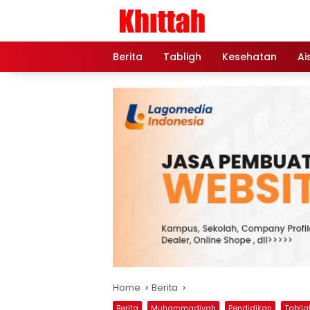
Skip
to
content
Berita
Tabligh
Kesehatan
Ai
Home
Berita
Berita
Muhammadiyah
Pendidikan
Tablig