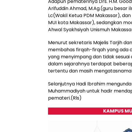
Adapun pematerinya Drs. H.M. Goodw
Arifuddin Ahmad, M.Ag.(guru besar il
Lc(Wakil Ketua PDM Makassar), dan 
MUI kota Makassar), sedangkan mode
Ahwal Syakhsiyah Unismuh Makassar
Menurut sekretaris Majelis Tarjih da
membahas firqah-firqah yang ada d
yang menyimpang dan tidak sesuai 
dalam sejarahnya terdapat bebera
tertentu dan masih mengatasnamak
Selanjutnya Hadi Ibrahim mengunda
Muhammadiyah untuk hadir mendapa
pemateri.(Rls)
KAMPUS MU