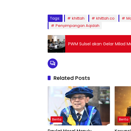
Tags:
khittah
khittah.co
Ma
Penyimpangan Aqidah
PWM Sulsel akan Gelar Milad 
Related Posts
Berita
Berita