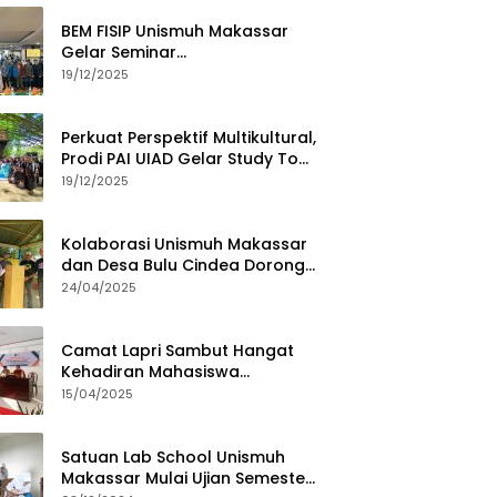
BEM FISIP Unismuh Makassar
Gelar Seminar
Keperempuanan, Bahas
19/12/2025
Tantangan Digital dan Budaya
Lokal
Perkuat Perspektif Multikultural,
Prodi PAI UIAD Gelar Study Tour
ke Kajang
19/12/2025
Kolaborasi Unismuh Makassar
dan Desa Bulu Cindea Dorong
Sentra Garam Industri
24/04/2025
Camat Lapri Sambut Hangat
Kehadiran Mahasiswa
PoltekMu
15/04/2025
Satuan Lab School Unismuh
Makassar Mulai Ujian Semester,