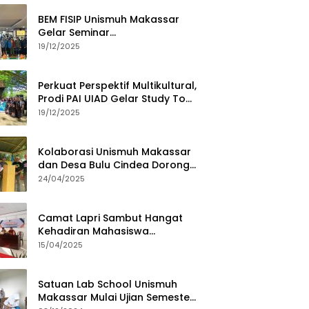
BEM FISIP Unismuh Makassar
Gelar Seminar
Keperempuanan, Bahas
19/12/2025
Tantangan Digital dan Budaya
Lokal
Perkuat Perspektif Multikultural,
Prodi PAI UIAD Gelar Study Tour
ke Kajang
19/12/2025
Kolaborasi Unismuh Makassar
dan Desa Bulu Cindea Dorong
Sentra Garam Industri
24/04/2025
Camat Lapri Sambut Hangat
Kehadiran Mahasiswa
PoltekMu
15/04/2025
Satuan Lab School Unismuh
Makassar Mulai Ujian Semester,