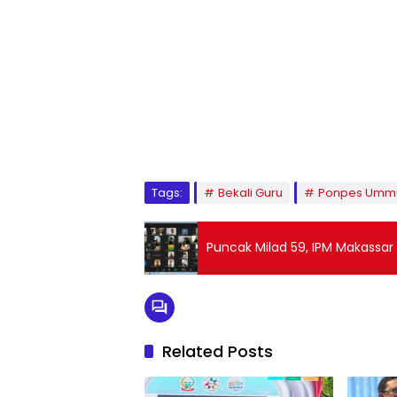
1
2
3
4
5
6
7
8
9
Tags:
Bekali Guru
Ponpes Ummul
Puncak Milad 59, IPM Makassar 
Related Posts