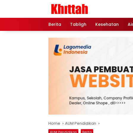
Skip
to
content
Berita
Tabligh
Kesehatan
Ai
Home
AUM Pendidikan
AUM Pendidikan
Berita