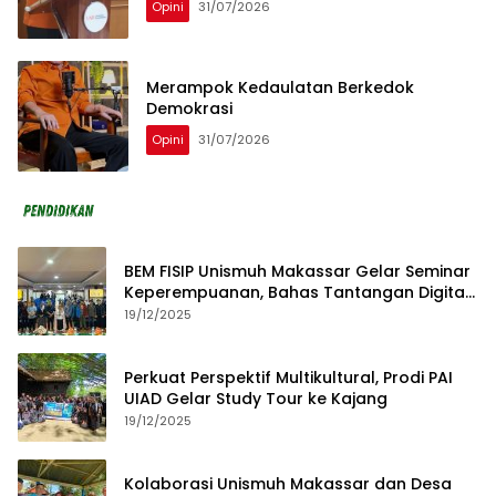
Opini
31/07/2026
Merampok Kedaulatan Berkedok
Demokrasi
Opini
31/07/2026
BEM FISIP Unismuh Makassar Gelar Seminar
Keperempuanan, Bahas Tantangan Digital
dan Budaya Lokal
19/12/2025
Perkuat Perspektif Multikultural, Prodi PAI
UIAD Gelar Study Tour ke Kajang
19/12/2025
Kolaborasi Unismuh Makassar dan Desa