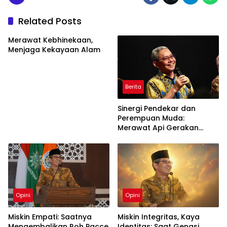
Related Posts
Merawat Kebhinekaan,
Menjaga Kekayaan Alam
Berita
Sinergi Pendekar dan
Perempuan Muda:
Merawat Api Gerakan
Muhammadiyah
Opini
Opini
Miskin Empati: Saatnya
Miskin Integritas, Kaya
Mengembalikan Roh Pacce
Identitas: Saat Gengsi