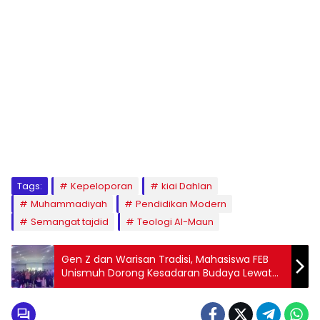
1
2
3
4
5
6
7
8
9
Tags:
Kepeloporan
kiai Dahlan
Muhammadiyah
Pendidikan Modern
Semangat tajdid
Teologi Al-Maun
Gen Z dan Warisan Tradisi, Mahasiswa FEB
Unismuh Dorong Kesadaran Budaya Lewat
Culture Fest