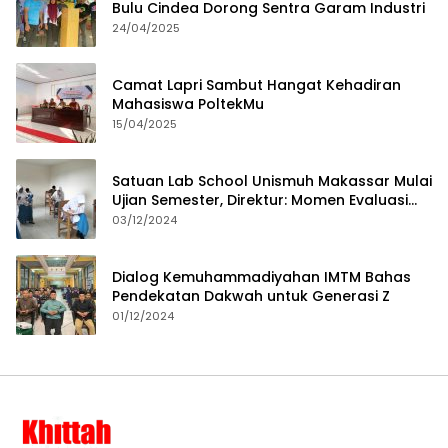
Bulu Cindea Dorong Sentra Garam Industri
24/04/2025
Camat Lapri Sambut Hangat Kehadiran
Mahasiswa PoltekMu
15/04/2025
Satuan Lab School Unismuh Makassar Mulai
Ujian Semester, Direktur: Momen Evaluasi
Proses Pembelajaran
03/12/2024
Dialog Kemuhammadiyahan IMTM Bahas
Pendekatan Dakwah untuk Generasi Z
01/12/2024