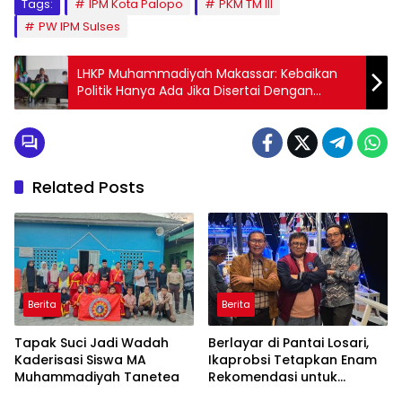
Tags:
IPM Kota Palopo
PKM TM III
PW IPM Sulses
LHKP Muhammadiyah Makassar: Kebaikan
Politik Hanya Ada Jika Disertai Dengan
Agama
Related Posts
Berita
Berita
Tapak Suci Jadi Wadah
Berlayar di Pantai Losari,
Kaderisasi Siswa MA
Ikaprobsi Tetapkan Enam
Muhammadiyah Tanetea
Rekomendasi untuk
Bahasa Indonesia