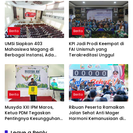
Berita
Berita
UMSi Siapkan 403
KPI Jadi Prodi Keempat di
Mahasiswa Magang di
FAI Unismuh yang
Berbagai Instansi, Ada
Terakreditasi Unggul
Program Internasional ke
Taiwan
Berita
Berita
Musyda XXI IPM Maros,
Ribuan Peserta Ramaikan
Ketua PDM Tegaskan
Jalan Sehat Anti Mager
Pentingnya Kesungguhan
Harmoni Kemanusiaan di
dan Keikhlasan
Makassar
Leave a Reply