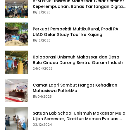
BEM FISIP Unismuh Makassar Gelar Seminar
Keperempuanan, Bahas Tantangan Digital
dan Budaya Lokal
19/12/2025
Perkuat Perspektif Multikultural, Prodi PAI
UIAD Gelar Study Tour ke Kajang
19/12/2025
Kolaborasi Unismuh Makassar dan Desa
Bulu Cindea Dorong Sentra Garam Industri
24/04/2025
Camat Lapri Sambut Hangat Kehadiran
Mahasiswa PoltekMu
15/04/2025
Satuan Lab School Unismuh Makassar Mulai
Ujian Semester, Direktur: Momen Evaluasi
Proses Pembelajaran
03/12/2024