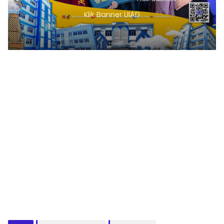
Klik Banner PMB UMSI
1
2
3
4
5
6
7
8
9