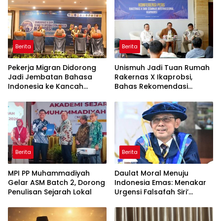
Berita
Berita
Pekerja Migran Didorong
Unismuh Jadi Tuan Rumah
Jadi Jembatan Bahasa
Rakernas X Ikaprobsi,
Indonesia ke Kancah
Bahas Rekomendasi
Global
Penguatan Bahasa
Indonesia di Tingkat
Global
Berita
Berita
MPI PP Muhammadiyah
Daulat Moral Menuju
Gelar ASM Batch 2, Dorong
Indonesia Emas: Menakar
Penulisan Sejarah Lokal
Urgensi Falsafah Siri’
naPacce di Tengah
Ancaman Kleptokrasi