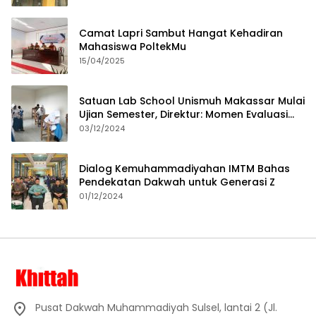
Camat Lapri Sambut Hangat Kehadiran
Mahasiswa PoltekMu
15/04/2025
Satuan Lab School Unismuh Makassar Mulai
Ujian Semester, Direktur: Momen Evaluasi
Proses Pembelajaran
03/12/2024
Dialog Kemuhammadiyahan IMTM Bahas
Pendekatan Dakwah untuk Generasi Z
01/12/2024
Pusat Dakwah Muhammadiyah Sulsel, lantai 2 (Jl.