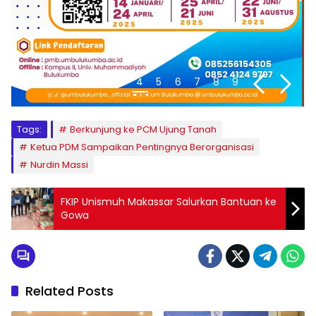
1
2
3
4
5
6
7
8
9
Tags:
Berkunjung ke PCM Ujung Tanah
Ketua PDM Sampaikan Pentingnya Berorganisasi
Nurdin Massi
FKIP Unismuh Makassar Salurkan Bantuan ke
Gowa
Related Posts