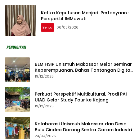
Ketika Keputusan Menjadi Pertanyaan :
Perspektif IMMawati
Berita
06/08/2026
BEM FISIP Unismuh Makassar Gelar Seminar
Keperempuanan, Bahas Tantangan Digital
dan Budaya Lokal
19/12/2025
Perkuat Perspektif Multikultural, Prodi PAI
UIAD Gelar Study Tour ke Kajang
19/12/2025
Kolaborasi Unismuh Makassar dan Desa
Bulu Cindea Dorong Sentra Garam Industri
24/04/2025