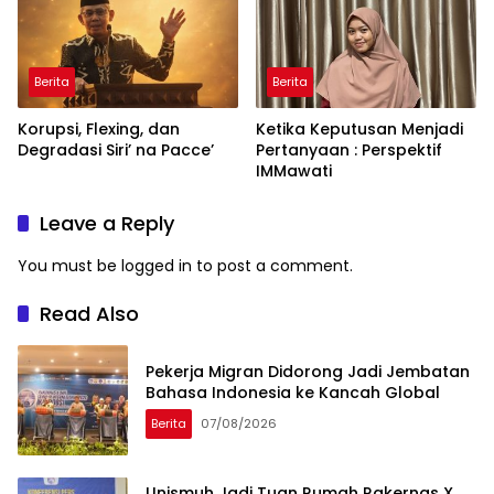
Berita
Berita
Korupsi, Flexing, dan
Ketika Keputusan Menjadi
Degradasi Siri’ na Pacce’
Pertanyaan : Perspektif
IMMawati
Leave a Reply
You must be
logged in
to post a comment.
Read Also
Pekerja Migran Didorong Jadi Jembatan
Bahasa Indonesia ke Kancah Global
Berita
07/08/2026
Unismuh Jadi Tuan Rumah Rakernas X