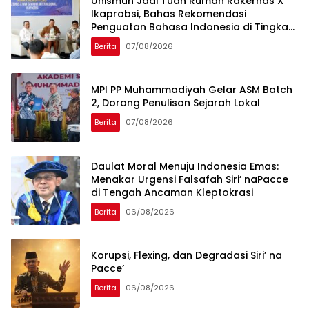
Unismuh Jadi Tuan Rumah Rakernas X
Ikaprobsi, Bahas Rekomendasi
Penguatan Bahasa Indonesia di Tingkat
Global
Berita
07/08/2026
MPI PP Muhammadiyah Gelar ASM Batch
2, Dorong Penulisan Sejarah Lokal
Berita
07/08/2026
Daulat Moral Menuju Indonesia Emas:
Menakar Urgensi Falsafah Siri’ naPacce
di Tengah Ancaman Kleptokrasi
Berita
06/08/2026
Korupsi, Flexing, dan Degradasi Siri’ na
Pacce’
Berita
06/08/2026