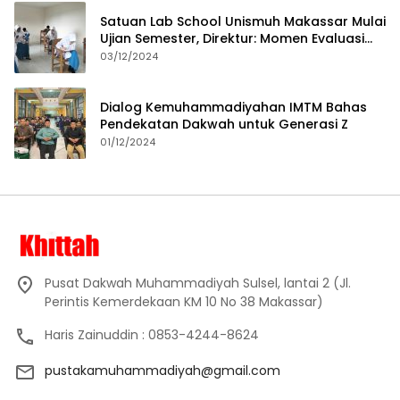
Satuan Lab School Unismuh Makassar Mulai
Ujian Semester, Direktur: Momen Evaluasi
Proses Pembelajaran
03/12/2024
Dialog Kemuhammadiyahan IMTM Bahas
Pendekatan Dakwah untuk Generasi Z
01/12/2024
Pusat Dakwah Muhammadiyah Sulsel, lantai 2 (Jl.
Perintis Kemerdekaan KM 10 No 38 Makassar)
Haris Zainuddin : 0853-4244-8624
pustakamuhammadiyah@gmail.com