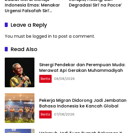
Indonesia Emas: Menakar
Degradasi Siri’ na Pacce’
Urgensi Falsafah Siri’
naPacce di Tengah
Ancaman Kleptokrasi
Leave a Reply
You must be
logged in
to post a comment.
Read Also
Sinergi Pendekar dan Perempuan Muda:
Merawat Api Gerakan Muhammadiyah
Berita
08/08/2026
Pekerja Migran Didorong Jadi Jembatan
Bahasa Indonesia ke Kancah Global
Berita
07/08/2026