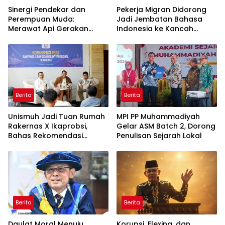
Sinergi Pendekar dan
Pekerja Migran Didorong
Perempuan Muda:
Jadi Jembatan Bahasa
Merawat Api Gerakan
Indonesia ke Kancah
Muhammadiyah
Global
Berita
Berita
Unismuh Jadi Tuan Rumah
MPI PP Muhammadiyah
Rakernas X Ikaprobsi,
Gelar ASM Batch 2, Dorong
Bahas Rekomendasi
Penulisan Sejarah Lokal
Penguatan Bahasa
Indonesia di Tingkat
Global
Berita
Berita
Daulat Moral Menuju
Korupsi, Flexing, dan