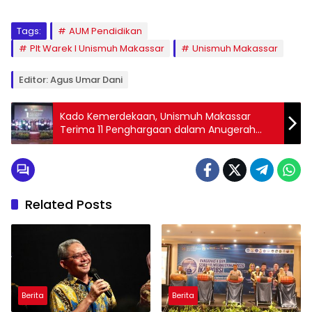
Tags:
AUM Pendidikan
Plt Warek I Unismuh Makassar
Unismuh Makassar
Editor: Agus Umar Dani
Kado Kemerdekaan, Unismuh Makassar
Terima 11 Penghargaan dalam Anugerah
Perguruan Tinggi LLDIKTI IX
Related Posts
Berita
Berita