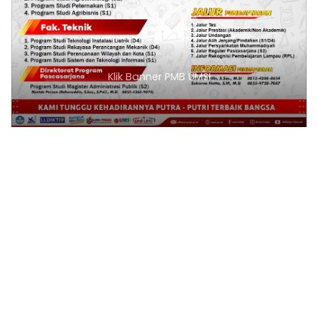
Klik Banner PMB UMSI
1
2
3
4
5
6
7
8
9