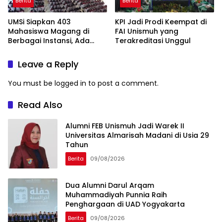
Berita
Berita
UMSi Siapkan 403
KPI Jadi Prodi Keempat di
Mahasiswa Magang di
FAI Unismuh yang
Berbagai Instansi, Ada
Terakreditasi Unggul
Program Internasional ke
Taiwan
Leave a Reply
You must be
logged in
to post a comment.
Read Also
Alumni FEB Unismuh Jadi Warek II
Universitas Almarisah Madani di Usia 29
Tahun
Berita
09/08/2026
Dua Alumni Darul Arqam
Muhammadiyah Punnia Raih
Penghargaan di UAD Yogyakarta
Berita
09/08/2026