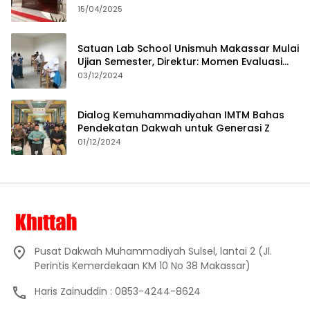
15/04/2025
Satuan Lab School Unismuh Makassar Mulai
Ujian Semester, Direktur: Momen Evaluasi
Proses Pembelajaran
03/12/2024
Dialog Kemuhammadiyahan IMTM Bahas
Pendekatan Dakwah untuk Generasi Z
01/12/2024
Pusat Dakwah Muhammadiyah Sulsel, lantai 2 (Jl.
Perintis Kemerdekaan KM 10 No 38 Makassar)
Haris Zainuddin : 0853-4244-8624