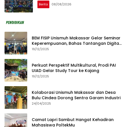
Berita
08/08/2026
BEM FISIP Unismuh Makassar Gelar Seminar
Keperempuanan, Bahas Tantangan Digital
dan Budaya Lokal
19/12/2025
Perkuat Perspektif Multikultural, Prodi PAI
UIAD Gelar Study Tour ke Kajang
19/12/2025
Kolaborasi Unismuh Makassar dan Desa
Bulu Cindea Dorong Sentra Garam Industri
24/04/2025
Camat Lapri Sambut Hangat Kehadiran
Mahasiswa PoltekMu