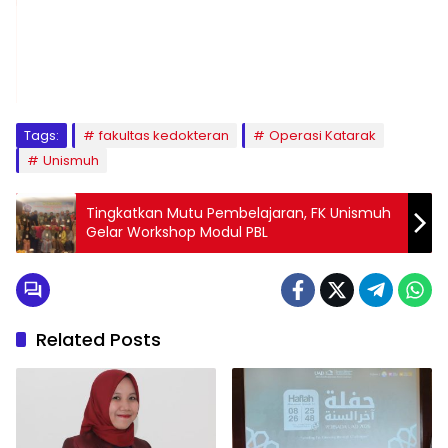
1
2
3
4
5
6
7
8
9
Tags:
fakultas kedokteran
Operasi Katarak
Unismuh
Tingkatkan Mutu Pembelajaran, FK Unismuh
Gelar Workshop Modul PBL
Related Posts