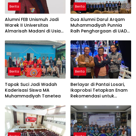
Berita
Berita
Alumni FEB Unismuh Jadi
Dua Alumni Darul Arqam
Warek II Universitas
Muhammadiyah Punnia
Almarisah Madani di Usia
Raih Penghargaan di UAD
29 Tahun
Yogyakarta
Berita
Berita
Tapak Suci Jadi Wadah
Berlayar di Pantai Losari,
Kaderisasi Siswa MA
Ikaprobsi Tetapkan Enam
Muhammadiyah Tanetea
Rekomendasi untuk
Bahasa Indonesia