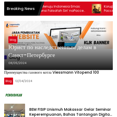
Daulat Moral Menuju Indonesia Emas:
Korupsi, Fle
Breaking News
Menakar Urgensi Falsafah Siri’ naPacce
Pacce’
di Tengah Ancaman Kleptokrasi
blog
Юрист по наследственным делам в
Санкт-Петербурге
blog
08/05/2024
Преимущества газового котла Viessmann Vitopend 100
Blog
12/04/2024
BEM FISIP Unismuh Makassar Gelar Seminar
Keperempuanan, Bahas Tantangan Digital