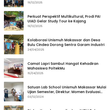
dan Budaya Lokal
19/12/2025
Perkuat Perspektif Multikultural, Prodi PAI
UIAD Gelar Study Tour ke Kajang
19/12/2025
Kolaborasi Unismuh Makassar dan Desa
Bulu Cindea Dorong Sentra Garam Industri
24/04/2025
Camat Lapri Sambut Hangat Kehadiran
Mahasiswa PoltekMu
15/04/2025
Satuan Lab School Unismuh Makassar Mulai
Ujian Semester, Direktur: Momen Evaluasi
Proses Pembelajaran
03/12/2024