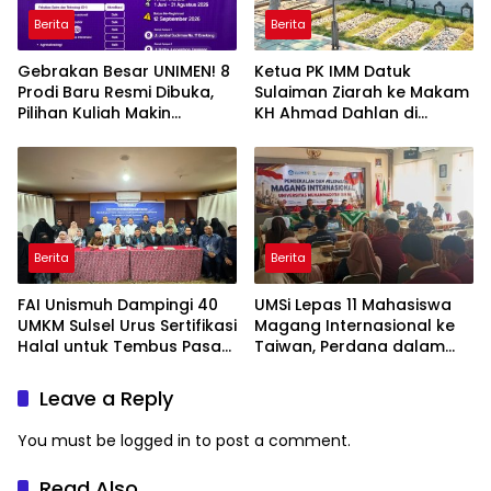
Berita
Berita
Gebrakan Besar UNIMEN! 8
Ketua PK IMM Datuk
Prodi Baru Resmi Dibuka,
Sulaiman Ziarah ke Makam
Pilihan Kuliah Makin
KH Ahmad Dahlan di
Lengkap
Yogyakarta
Berita
Berita
FAI Unismuh Dampingi 40
UMSi Lepas 11 Mahasiswa
UMKM Sulsel Urus Sertifikasi
Magang Internasional ke
Halal untuk Tembus Pasar
Taiwan, Perdana dalam
ASEAN
Sejarah Kampus
Leave a Reply
You must be
logged in
to post a comment.
Read Also