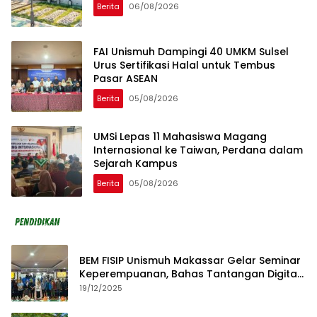
Berita
06/08/2026
FAI Unismuh Dampingi 40 UMKM Sulsel
Urus Sertifikasi Halal untuk Tembus
Pasar ASEAN
Berita
05/08/2026
UMSi Lepas 11 Mahasiswa Magang
Internasional ke Taiwan, Perdana dalam
Sejarah Kampus
Berita
05/08/2026
BEM FISIP Unismuh Makassar Gelar Seminar
Keperempuanan, Bahas Tantangan Digital
dan Budaya Lokal
19/12/2025