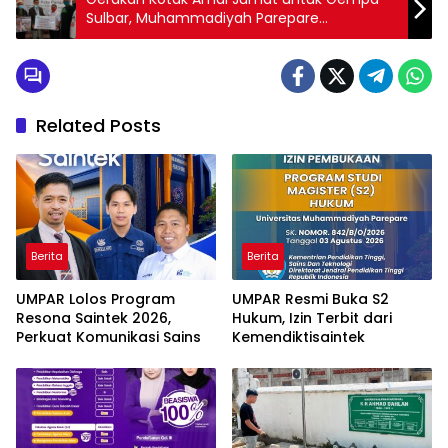
Sulbar, Muhammadiyah Parepare
Kumpulkan 10,5 Juta Rupiah
Related Posts
Berita
Berita
UMPAR Lolos Program
UMPAR Resmi Buka S2
Resona Saintek 2026,
Hukum, Izin Terbit dari
Perkuat Komunikasi Sains
Kemendiktisaintek