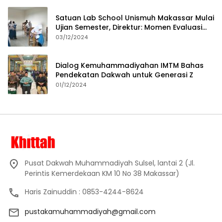
Satuan Lab School Unismuh Makassar Mulai
Ujian Semester, Direktur: Momen Evaluasi
Proses Pembelajaran
03/12/2024
Dialog Kemuhammadiyahan IMTM Bahas
Pendekatan Dakwah untuk Generasi Z
01/12/2024
Pusat Dakwah Muhammadiyah Sulsel, lantai 2 (Jl.
Perintis Kemerdekaan KM 10 No 38 Makassar)
Haris Zainuddin : 0853-4244-8624
pustakamuhammadiyah@gmail.com