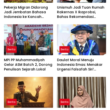
Pekerja Migran Didorong
Unismuh Jadi Tuan Rumah
Jadi Jembatan Bahasa
Rakernas X Ikaprobsi,
Indonesia ke Kancah
Bahas Rekomendasi
Global
Penguatan Bahasa
Indonesia di Tingkat
Global
Berita
Berita
MPI PP Muhammadiyah
Daulat Moral Menuju
Gelar ASM Batch 2, Dorong
Indonesia Emas: Menakar
Penulisan Sejarah Lokal
Urgensi Falsafah Siri’
naPacce di Tengah
Ancaman Kleptokrasi
Berita
Berita