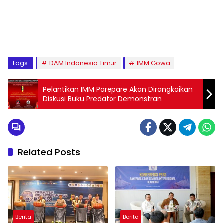
1
2
3
4
5
6
7
8
9
Tags:
DAM Indonesia Timur
IMM Gowa
Pelantikan IMM Parepare Akan Dirangkaikan
Diskusi Buku Predator Demonstran
Related Posts
Berita
Berita