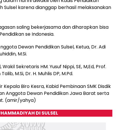
alam hal ini diwakili oleh Kadis Pendidikan
ilih Sulsel karena dianggap berhasil melaksanakan
agasan saling bekerjasama dan diharapkan bisa
ndidikan se Indonesia.
nggota Dewan Pendidikan Sulsel, Ketua, Dr. Adi
hiddin, M.Si.
, Wakil Sekretaris HM. Yusuf Nippi, SE, M,Ed, Prof.
alib, M.Si, Dr. H. Muhlis DP, M.Pd.
dir Kepala Biro Kesra, Kabid Pembinaan SMK Disdik
 dan Anggota Dewan Pendidikan Jawa Barat serta
at. (amir/yahya)
HAMMADIYAH DI SULSEL