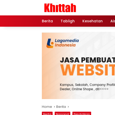
Skip
to
content
Berita
Tabligh
Kesehatan
Ai
Home
Berita
Berita
Nasional
Pendidikan