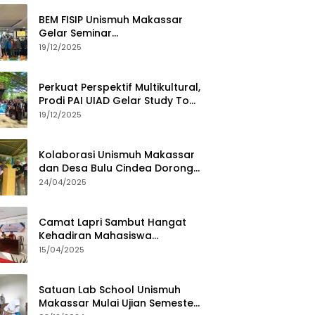
BEM FISIP Unismuh Makassar
Gelar Seminar
Keperempuanan, Bahas
19/12/2025
Tantangan Digital dan Budaya
Lokal
Perkuat Perspektif Multikultural,
Prodi PAI UIAD Gelar Study Tour
ke Kajang
19/12/2025
Kolaborasi Unismuh Makassar
dan Desa Bulu Cindea Dorong
Sentra Garam Industri
24/04/2025
Camat Lapri Sambut Hangat
Kehadiran Mahasiswa
PoltekMu
15/04/2025
Satuan Lab School Unismuh
Makassar Mulai Ujian Semester,