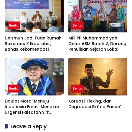
Berita
Berita
Unismuh Jadi Tuan Rumah
MPI PP Muhammadiyah
Rakernas X Ikaprobsi,
Gelar ASM Batch 2, Dorong
Bahas Rekomendasi
Penulisan Sejarah Lokal
Penguatan Bahasa
Indonesia di Tingkat
Global
Berita
Berita
Daulat Moral Menuju
Korupsi, Flexing, dan
Indonesia Emas: Menakar
Degradasi Siri’ na Pacce’
Urgensi Falsafah Siri’
naPacce di Tengah
Ancaman Kleptokrasi
Leave a Reply