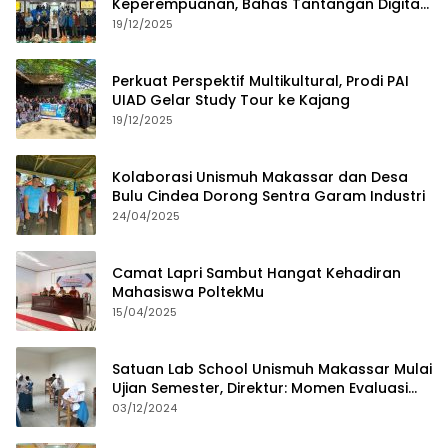
Keperempuanan, Bahas Tantangan Digital
dan Budaya Lokal
19/12/2025
Perkuat Perspektif Multikultural, Prodi PAI
UIAD Gelar Study Tour ke Kajang
19/12/2025
Kolaborasi Unismuh Makassar dan Desa
Bulu Cindea Dorong Sentra Garam Industri
24/04/2025
Camat Lapri Sambut Hangat Kehadiran
Mahasiswa PoltekMu
15/04/2025
Satuan Lab School Unismuh Makassar Mulai
Ujian Semester, Direktur: Momen Evaluasi
Proses Pembelajaran
03/12/2024