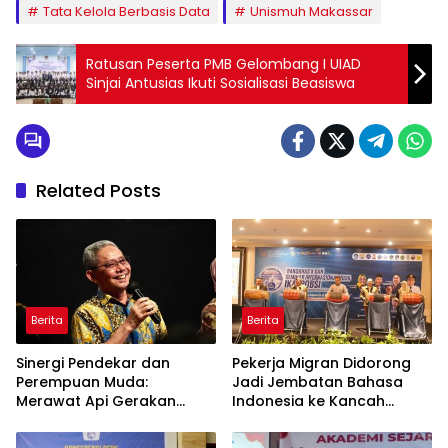
Tata Kelola Berbasis Data
Unismuh Makassar
Ratusan Peserta PMB Gelombang I UIAD
Sinjai Antusias Ikuti Sosialisasi Beasiswa
Related Posts
Berita
Berita
Sinergi Pendekar dan
Pekerja Migran Didorong
Perempuan Muda:
Jadi Jembatan Bahasa
Merawat Api Gerakan
Indonesia ke Kancah
Muhammadiyah
Global