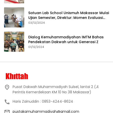
Satuan Lab School Unismuh Makassar Mulai
Ujian Semester, Direktur: Momen Evaluasi
Proses Pembelajaran
03/12/2024
Dialog Kemuhammadiyahan IMTM Bahas
Pendekatan Dakwah untuk Generasi Z
01/12/2024
Pusat Dakwah Muhammadiyah Sulsel, lantai 2 (Jl.
Perintis Kemerdekaan KM 10 No 38 Makassar)
Haris Zainuddin : 0853-4244-8624
pustakamuhammadiyah@gmail.com