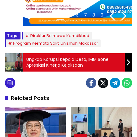
1
2
3
4
5
6
7
8
9
Tags:
Direktur Belmawa Kemdikbud
Program Permata Sakti Unismuh Makassar
Ungkap Korupsi Kepala Desa, IMM Bone
Apresiasi Kinerja Kejaksaan
Related Posts