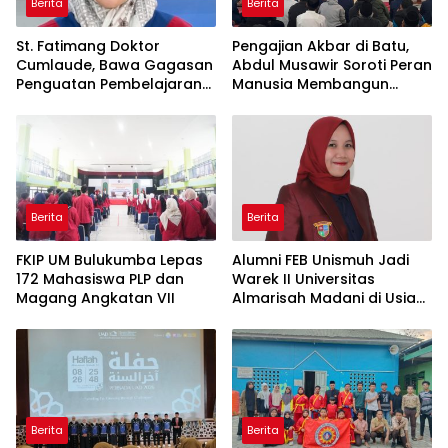
Berita
Berita
St. Fatimang Doktor
Pengajian Akbar di Batu,
Cumlaude, Bawa Gagasan
Abdul Musawir Soroti Peran
Penguatan Pembelajaran
Manusia Membangun
Elektromedis ke Pendidikan
Peradaban
Vokasi
Berita
Berita
FKIP UM Bulukumba Lepas
Alumni FEB Unismuh Jadi
172 Mahasiswa PLP dan
Warek II Universitas
Magang Angkatan VII
Almarisah Madani di Usia
29 Tahun
Berita
Berita