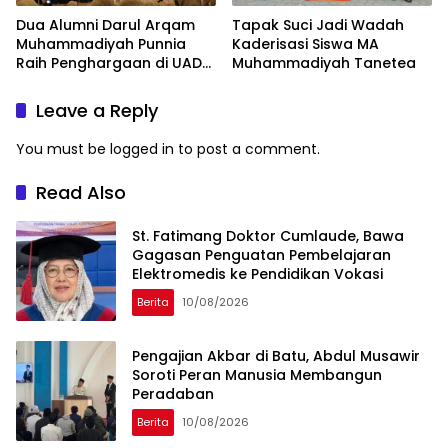
Dua Alumni Darul Arqam
Tapak Suci Jadi Wadah
Muhammadiyah Punnia
Kaderisasi Siswa MA
Raih Penghargaan di UAD
Muhammadiyah Tanetea
Yogyakarta
Leave a Reply
You must be
logged in
to post a comment.
Read Also
St. Fatimang Doktor Cumlaude, Bawa
Gagasan Penguatan Pembelajaran
Elektromedis ke Pendidikan Vokasi
Berita
10/08/2026
Pengajian Akbar di Batu, Abdul Musawir
Soroti Peran Manusia Membangun
Peradaban
Berita
10/08/2026