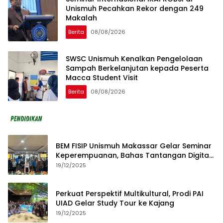
Unismuh Pecahkan Rekor dengan 249
Makalah
Berita
08/08/2026
SWSC Unismuh Kenalkan Pengelolaan
Sampah Berkelanjutan kepada Peserta
Macca Student Visit
Berita
08/08/2026
BEM FISIP Unismuh Makassar Gelar Seminar
Keperempuanan, Bahas Tantangan Digital
dan Budaya Lokal
19/12/2025
Perkuat Perspektif Multikultural, Prodi PAI
UIAD Gelar Study Tour ke Kajang
19/12/2025