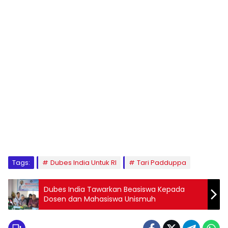
1
2
3
4
5
6
7
8
9
Tags:
Dubes India Untuk RI
Tari Padduppa
Dubes India Tawarkan Beasiswa Kepada
Dosen dan Mahasiswa Unismuh