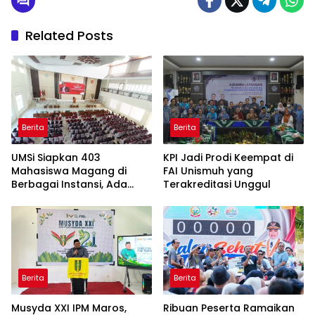
Related Posts
Berita
Berita
UMSi Siapkan 403
KPI Jadi Prodi Keempat di
Mahasiswa Magang di
FAI Unismuh yang
Berbagai Instansi, Ada
Terakreditasi Unggul
Program Internasional ke
Taiwan
Berita
Berita
Musyda XXI IPM Maros,
Ribuan Peserta Ramaikan