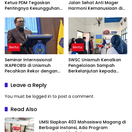
Ketua PDM Tegaskan
Jalan Sehat Anti Mager
Pentingnya Kesungguhan
Harmoni Kemanusiaan di
dan Keikhlasan
Makassar
Berita
Berita
Seminar Internasional
SWSC Unismuh Kenalkan
IKAPROBSI di Unismuh
Pengelolaan Sampah
Pecahkan Rekor dengan
Berkelanjutan kepada
249 Makalah
Peserta Macca Student
Visit
Leave a Reply
You must be
logged in
to post a comment.
Read Also
UMSi Siapkan 403 Mahasiswa Magang di
Berbagai Instansi, Ada Program