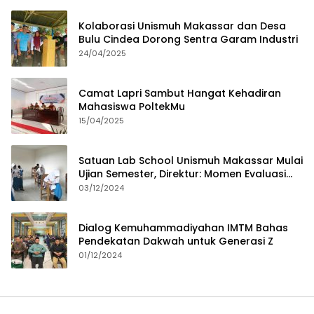
Kolaborasi Unismuh Makassar dan Desa
Bulu Cindea Dorong Sentra Garam Industri
24/04/2025
Camat Lapri Sambut Hangat Kehadiran
Mahasiswa PoltekMu
15/04/2025
Satuan Lab School Unismuh Makassar Mulai
Ujian Semester, Direktur: Momen Evaluasi
Proses Pembelajaran
03/12/2024
Dialog Kemuhammadiyahan IMTM Bahas
Pendekatan Dakwah untuk Generasi Z
01/12/2024