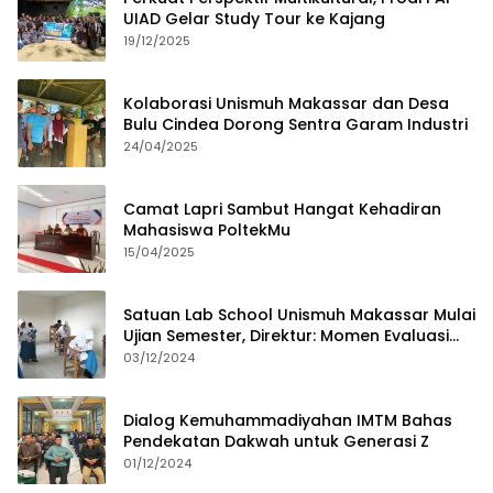
UIAD Gelar Study Tour ke Kajang
19/12/2025
Kolaborasi Unismuh Makassar dan Desa
Bulu Cindea Dorong Sentra Garam Industri
24/04/2025
Camat Lapri Sambut Hangat Kehadiran
Mahasiswa PoltekMu
15/04/2025
Satuan Lab School Unismuh Makassar Mulai
Ujian Semester, Direktur: Momen Evaluasi
Proses Pembelajaran
03/12/2024
Dialog Kemuhammadiyahan IMTM Bahas
Pendekatan Dakwah untuk Generasi Z
01/12/2024