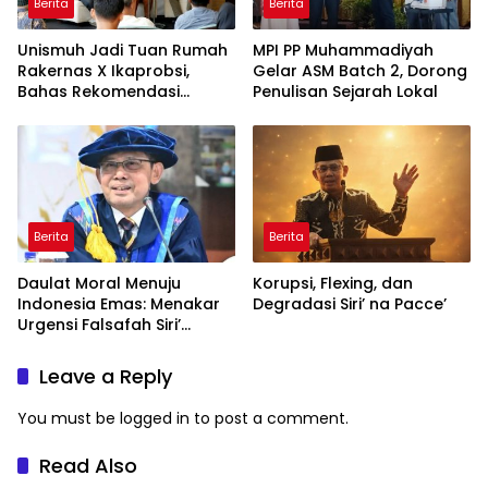
Berita
Berita
Unismuh Jadi Tuan Rumah
MPI PP Muhammadiyah
Rakernas X Ikaprobsi,
Gelar ASM Batch 2, Dorong
Bahas Rekomendasi
Penulisan Sejarah Lokal
Penguatan Bahasa
Indonesia di Tingkat
Global
Berita
Berita
Daulat Moral Menuju
Korupsi, Flexing, dan
Indonesia Emas: Menakar
Degradasi Siri’ na Pacce’
Urgensi Falsafah Siri’
naPacce di Tengah
Ancaman Kleptokrasi
Leave a Reply
You must be
logged in
to post a comment.
Read Also