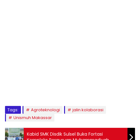
1
2
3
4
5
6
7
8
9
Tags:
Agroteknologi
jalin kolaborasi
Unismuh Makassar
Kabid SMK Disdik Sulsel Buka Fortasi
Kompleks Perguruan Muhammadiyah