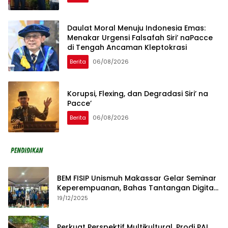
Daulat Moral Menuju Indonesia Emas:
Menakar Urgensi Falsafah Siri’ naPacce
di Tengah Ancaman Kleptokrasi
Berita
06/08/2026
Korupsi, Flexing, dan Degradasi Siri’ na
Pacce’
Berita
06/08/2026
BEM FISIP Unismuh Makassar Gelar Seminar
Keperempuanan, Bahas Tantangan Digital
dan Budaya Lokal
19/12/2025
Perkuat Perspektif Multikultural, Prodi PAI