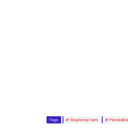
1
2
3
4
5
6
7
8
9
Tags:
Eksplorasi Seni
Pendidika