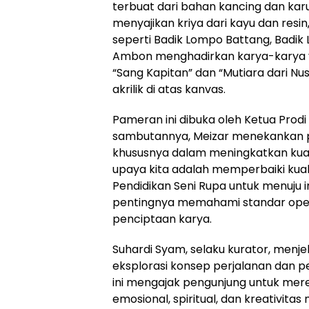
terbuat dari bahan kancing dan kar
menyajikan kriya dari kayu dan resi
seperti Badik Lompo Battang, Badik 
Ambon menghadirkan karya-karya y
“Sang Kapitan” dan “Mutiara dari Nu
akrilik di atas kanvas.
Pameran ini dibuka oleh Ketua Prodi
sambutannya, Meizar menekankan pe
khususnya dalam meningkatkan kuali
upaya kita adalah memperbaiki kual
Pendidikan Seni Rupa untuk menuju in
pentingnya memahami standar opera
penciptaan karya.
Suhardi Syam, selaku kurator, men
eksplorasi konsep perjalanan dan 
ini mengajak pengunjung untuk meren
emosional, spiritual, dan kreativit