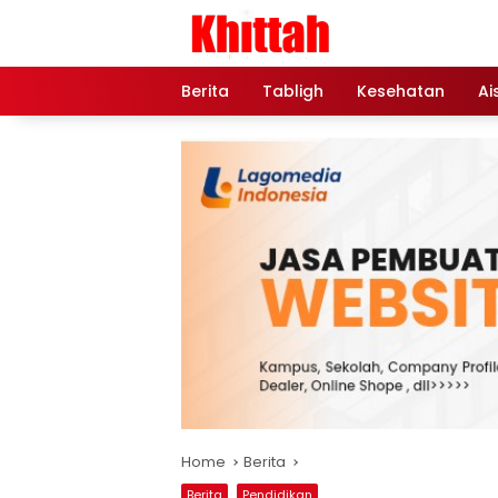
Skip
to
content
Berita
Tabligh
Kesehatan
Ai
Home
Berita
Berita
Pendidikan