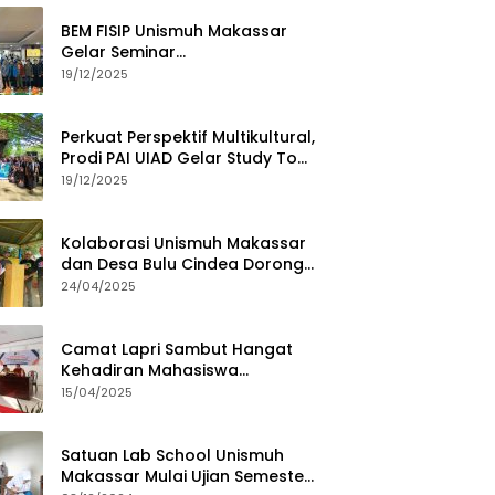
BEM FISIP Unismuh Makassar
Gelar Seminar
Keperempuanan, Bahas
19/12/2025
Tantangan Digital dan Budaya
Lokal
Perkuat Perspektif Multikultural,
Prodi PAI UIAD Gelar Study Tour
ke Kajang
19/12/2025
Kolaborasi Unismuh Makassar
dan Desa Bulu Cindea Dorong
Sentra Garam Industri
24/04/2025
Camat Lapri Sambut Hangat
Kehadiran Mahasiswa
PoltekMu
15/04/2025
Satuan Lab School Unismuh
Makassar Mulai Ujian Semester,