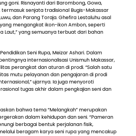
ung goni. Risnayanti dari Barombong, Gowa,
n, termasuk senjata tradisional Bugis-Makassar
Luwu, dan Parang Toraja. Ghefira Lestaluhu asal
ang mengangkat ikon-ikon Ambon, seperti
sa Laut,” yang semuanya terbuat dari bahan
 Pendidikan Seni Rupa, Meizar Ashari. Dalam
ntingnya internasionalisasi Unismuh Makassar,
tas perangkat dan aturan di prodi. “Salah satu
itas mutu pelayanan dan pengajaran di prodi
ternasional,” ujarnya. Ia juga menyoroti
sional tugas akhir dalam pengkajian seni dan
jelaskan bahwa tema “Melangkah” merupakan
pergerakan dalam kehidupan dan seni. “Pameran
ungi berbagai bentuk perjalanan fisik,
as melalui beragam karya seni rupa yang mencakup