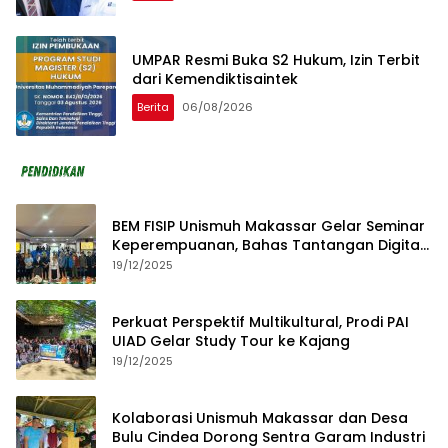
UMPAR Resmi Buka S2 Hukum, Izin Terbit
dari Kemendiktisaintek
Berita
06/08/2026
BEM FISIP Unismuh Makassar Gelar Seminar
Keperempuanan, Bahas Tantangan Digital
dan Budaya Lokal
19/12/2025
Perkuat Perspektif Multikultural, Prodi PAI
UIAD Gelar Study Tour ke Kajang
19/12/2025
Kolaborasi Unismuh Makassar dan Desa
Bulu Cindea Dorong Sentra Garam Industri