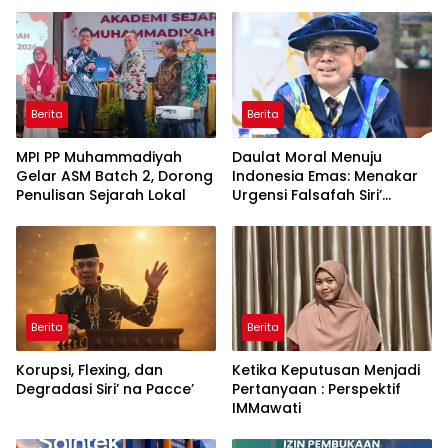
Berita
Berita
MPI PP Muhammadiyah
Daulat Moral Menuju
Gelar ASM Batch 2, Dorong
Indonesia Emas: Menakar
Penulisan Sejarah Lokal
Urgensi Falsafah Siri’
naPacce di Tengah
Ancaman Kleptokrasi
Berita
Berita
Korupsi, Flexing, dan
Ketika Keputusan Menjadi
Degradasi Siri’ na Pacce’
Pertanyaan : Perspektif
IMMawati