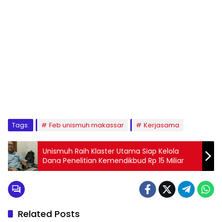
1
2
3
4
5
6
7
8
9
Tags:
Feb unismuh makassar
Kerjasama
Unismuh Raih Klaster Utama Siap Kelola
Dana Penelitian Kemendikbud Rp 15 Miliar
Related Posts