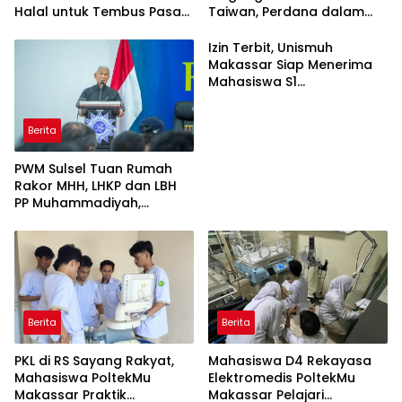
Halal untuk Tembus Pasar
Taiwan, Perdana dalam
ASEAN
Sejarah Kampus
Izin Terbit, Unismuh
Makassar Siap Menerima
Mahasiswa S1
Keperawatan dan Profesi
Ners
Berita
PWM Sulsel Tuan Rumah
Rakor MHH, LHKP dan LBH
PP Muhammadiyah,
Perkuat Gerakan Hukum
dan Kebijakan Publik
Berita
Berita
PKL di RS Sayang Rakyat,
Mahasiswa D4 Rekayasa
Mahasiswa PoltekMu
Elektromedis PoltekMu
Makassar Praktik
Makassar Pelajari