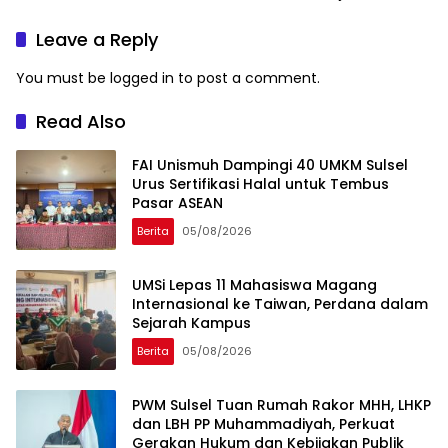
Troubleshooting Alat USG
Pemeliharaan Baby
Incubator di RS Unhas
Leave a Reply
You must be
logged in
to post a comment.
Read Also
FAI Unismuh Dampingi 40 UMKM Sulsel
Urus Sertifikasi Halal untuk Tembus
Pasar ASEAN
Berita
05/08/2026
UMSi Lepas 11 Mahasiswa Magang
Internasional ke Taiwan, Perdana dalam
Sejarah Kampus
Berita
05/08/2026
PWM Sulsel Tuan Rumah Rakor MHH, LHKP
dan LBH PP Muhammadiyah, Perkuat
Gerakan Hukum dan Kebijakan Publik