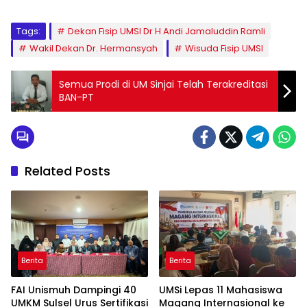
Tags:
Dekan Fisip UMSI Dr H Andi Jamaluddin Ramli
Wakil Dekan Dr. Hermansyah
Wisuda Fisip UMSI
Semua Prodi di UM Sinjai Telah Terakreditasi
BAN-PT
Related Posts
Berita
Berita
FAI Unismuh Dampingi 40
UMSi Lepas 11 Mahasiswa
UMKM Sulsel Urus Sertifikasi
Magang Internasional ke