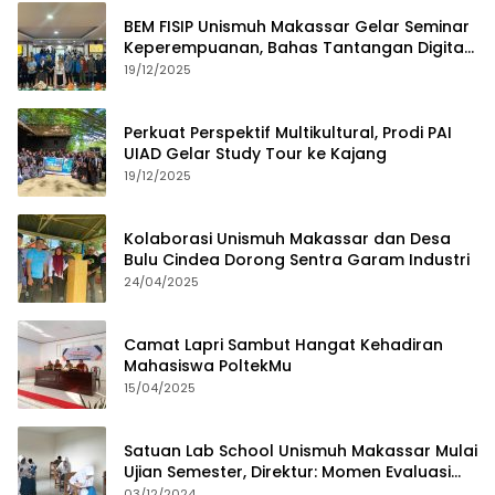
BEM FISIP Unismuh Makassar Gelar Seminar
Keperempuanan, Bahas Tantangan Digital
dan Budaya Lokal
19/12/2025
Perkuat Perspektif Multikultural, Prodi PAI
UIAD Gelar Study Tour ke Kajang
19/12/2025
Kolaborasi Unismuh Makassar dan Desa
Bulu Cindea Dorong Sentra Garam Industri
24/04/2025
Camat Lapri Sambut Hangat Kehadiran
Mahasiswa PoltekMu
15/04/2025
Satuan Lab School Unismuh Makassar Mulai
Ujian Semester, Direktur: Momen Evaluasi
Proses Pembelajaran
03/12/2024