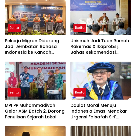
Berita
Berita
Pekerja Migran Didorong
Unismuh Jadi Tuan Rumah
Jadi Jembatan Bahasa
Rakernas X Ikaprobsi,
Indonesia ke Kancah
Bahas Rekomendasi
Global
Penguatan Bahasa
Indonesia di Tingkat
Global
Berita
Berita
MPI PP Muhammadiyah
Daulat Moral Menuju
Gelar ASM Batch 2, Dorong
Indonesia Emas: Menakar
Penulisan Sejarah Lokal
Urgensi Falsafah Siri’
naPacce di Tengah
Ancaman Kleptokrasi