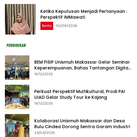
Ketika Keputusan Menjadi Pertanyaan :
Perspektif IMMawati
Berita
06/08/2026
BEM FISIP Unismuh Makassar Gelar Seminar
Keperempuanan, Bahas Tantangan Digital
dan Budaya Lokal
19/12/2025
Perkuat Perspektif Multikultural, Prodi PAI
UIAD Gelar Study Tour ke Kajang
19/12/2025
Kolaborasi Unismuh Makassar dan Desa
Bulu Cindea Dorong Sentra Garam Industri
24/04/2025