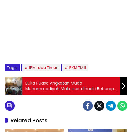
1
2
3
4
5
6
7
8
9
Tags:
IPM Luwu Timur
PKM TM II
Buka Puasa Angkatan Muda
Muhammadiyah Makassar dihadiri Beberapa
Petinggi Parpol
Related Posts