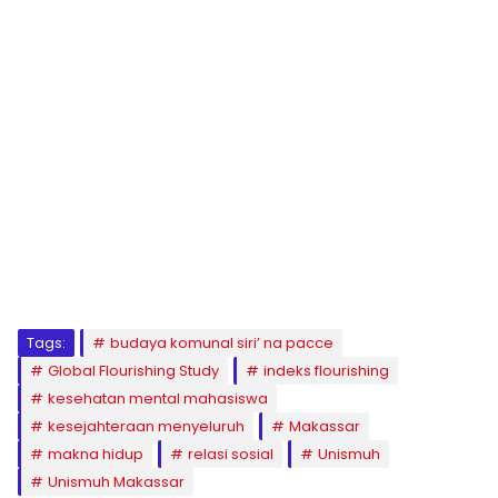
1
2
3
4
5
6
7
8
9
Tags:
budaya komunal siri’ na pacce
Global Flourishing Study
indeks flourishing
kesehatan mental mahasiswa
kesejahteraan menyeluruh
Makassar
makna hidup
relasi sosial
Unismuh
Unismuh Makassar