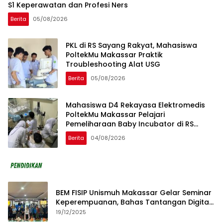
S1 Keperawatan dan Profesi Ners
Berita
05/08/2026
PKL di RS Sayang Rakyat, Mahasiswa
PoltekMu Makassar Praktik
Troubleshooting Alat USG
Berita
05/08/2026
Mahasiswa D4 Rekayasa Elektromedis
PoltekMu Makassar Pelajari
Pemeliharaan Baby Incubator di RS
Unhas
Berita
04/08/2026
BEM FISIP Unismuh Makassar Gelar Seminar
Keperempuanan, Bahas Tantangan Digital
dan Budaya Lokal
19/12/2025