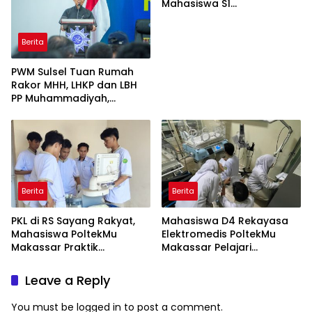
Mahasiswa S1
Keperawatan dan Profesi
Ners
Berita
PWM Sulsel Tuan Rumah
Rakor MHH, LHKP dan LBH
PP Muhammadiyah,
Perkuat Gerakan Hukum
dan Kebijakan Publik
Berita
Berita
PKL di RS Sayang Rakyat,
Mahasiswa D4 Rekayasa
Mahasiswa PoltekMu
Elektromedis PoltekMu
Makassar Praktik
Makassar Pelajari
Troubleshooting Alat USG
Pemeliharaan Baby
Incubator di RS Unhas
Leave a Reply
You must be
logged in
to post a comment.