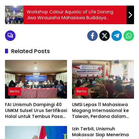
Workshop Colour Aquatic of Life Dorong
Jiwa Wirausaha Mahasiswa Budidaya
Perairan Unismuh Makassar
Related Posts
Berita
Berita
FAI Unismuh Dampingi 40
UMSi Lepas 11 Mahasiswa
UMKM Sulsel Urus Sertifikasi
Magang Internasional ke
Halal untuk Tembus Pasar
Taiwan, Perdana dalam
ASEAN
Sejarah Kampus
Izin Terbit, Unismuh
Makassar Siap Menerima