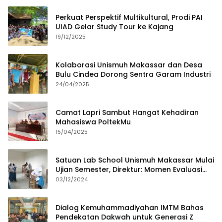
Perkuat Perspektif Multikultural, Prodi PAI
UIAD Gelar Study Tour ke Kajang
19/12/2025
Kolaborasi Unismuh Makassar dan Desa
Bulu Cindea Dorong Sentra Garam Industri
24/04/2025
Camat Lapri Sambut Hangat Kehadiran
Mahasiswa PoltekMu
15/04/2025
Satuan Lab School Unismuh Makassar Mulai
Ujian Semester, Direktur: Momen Evaluasi
Proses Pembelajaran
03/12/2024
Dialog Kemuhammadiyahan IMTM Bahas
Pendekatan Dakwah untuk Generasi Z