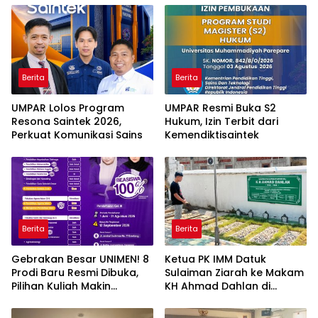
Berita
Berita
UMPAR Lolos Program
UMPAR Resmi Buka S2
Resona Saintek 2026,
Hukum, Izin Terbit dari
Perkuat Komunikasi Sains
Kemendiktisaintek
Berita
Berita
Gebrakan Besar UNIMEN! 8
Ketua PK IMM Datuk
Prodi Baru Resmi Dibuka,
Sulaiman Ziarah ke Makam
Pilihan Kuliah Makin
KH Ahmad Dahlan di
Lengkap
Yogyakarta