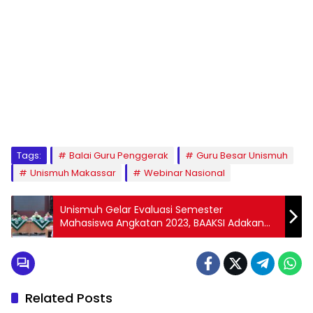
1
2
3
4
5
6
7
8
9
Tags:
Balai Guru Penggerak
Guru Besar Unismuh
Unismuh Makassar
Webinar Nasional
Unismuh Gelar Evaluasi Semester
Mahasiswa Angkatan 2023, BAAKSI Adakan
Pertemuan dengan Pimpinan Fakultas
hingga Prodi
Related Posts