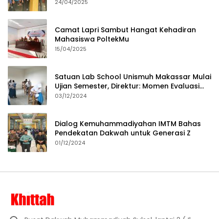
24/04/2025
Camat Lapri Sambut Hangat Kehadiran
Mahasiswa PoltekMu
15/04/2025
Satuan Lab School Unismuh Makassar Mulai
Ujian Semester, Direktur: Momen Evaluasi
Proses Pembelajaran
03/12/2024
Dialog Kemuhammadiyahan IMTM Bahas
Pendekatan Dakwah untuk Generasi Z
01/12/2024