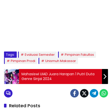
1
2
3
4
5
6
7
8
9
Tags:
Evaluasi Semester
Pimpinan Fakultas
Pimpinan Prodi
Unismuh Makassar
Mahasiswi UIAD Juara Harapan 1 Putri Duta
Genre Sinjai 2024
Related Posts