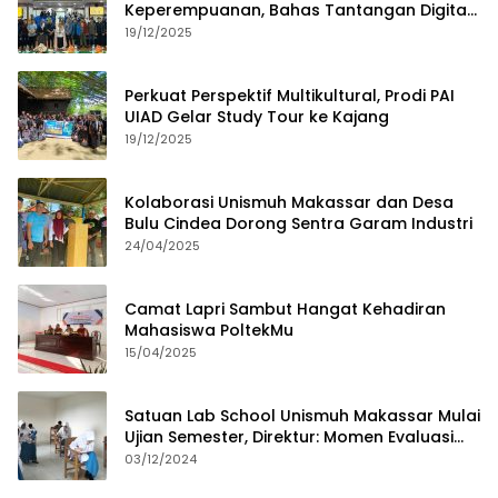
Keperempuanan, Bahas Tantangan Digital
dan Budaya Lokal
19/12/2025
Perkuat Perspektif Multikultural, Prodi PAI
UIAD Gelar Study Tour ke Kajang
19/12/2025
Kolaborasi Unismuh Makassar dan Desa
Bulu Cindea Dorong Sentra Garam Industri
24/04/2025
Camat Lapri Sambut Hangat Kehadiran
Mahasiswa PoltekMu
15/04/2025
Satuan Lab School Unismuh Makassar Mulai
Ujian Semester, Direktur: Momen Evaluasi
Proses Pembelajaran
03/12/2024