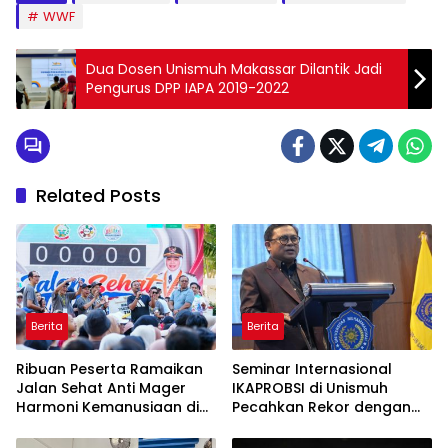
WWF
Dua Dosen Unismuh Makassar Dilantik Jadi
Pengurus DPP IAPA 2019-2022
Related Posts
Berita
Berita
Ribuan Peserta Ramaikan
Seminar Internasional
Jalan Sehat Anti Mager
IKAPROBSI di Unismuh
Harmoni Kemanusiaan di
Pecahkan Rekor dengan
Makassar
249 Makalah