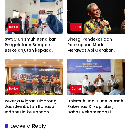
Berita
Berita
SWSC Unismuh Kenalkan
Sinergi Pendekar dan
Pengelolaan Sampah
Perempuan Muda:
Berkelanjutan kepada
Merawat Api Gerakan
Peserta Macca Student
Muhammadiyah
Visit
Berita
Berita
Pekerja Migran Didorong
Unismuh Jadi Tuan Rumah
Jadi Jembatan Bahasa
Rakernas X Ikaprobsi,
Indonesia ke Kancah
Bahas Rekomendasi
Global
Penguatan Bahasa
Indonesia di Tingkat
Leave a Reply
Global