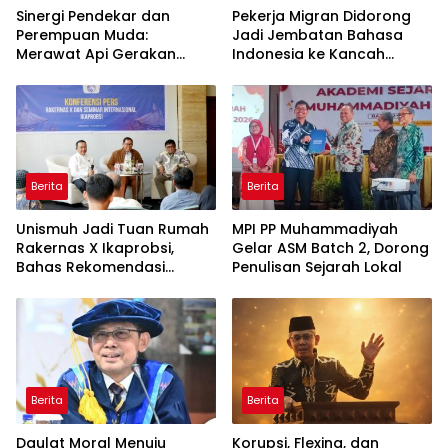
Sinergi Pendekar dan
Pekerja Migran Didorong
Perempuan Muda:
Jadi Jembatan Bahasa
Merawat Api Gerakan
Indonesia ke Kancah
Muhammadiyah
Global
Berita
Berita
Unismuh Jadi Tuan Rumah
MPI PP Muhammadiyah
Rakernas X Ikaprobsi,
Gelar ASM Batch 2, Dorong
Bahas Rekomendasi
Penulisan Sejarah Lokal
Penguatan Bahasa
Indonesia di Tingkat
Global
Berita
Berita
Daulat Moral Menuju
Korupsi, Flexing, dan