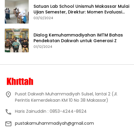
Satuan Lab School Unismuh Makassar Mulai
Ujian Semester, Direktur: Momen Evaluasi
Proses Pembelajaran
03/12/2024
Dialog Kemuhammadiyahan IMTM Bahas
Pendekatan Dakwah untuk Generasi Z
01/12/2024
Pusat Dakwah Muhammadiyah Sulsel, lantai 2 (Jl.
Perintis Kemerdekaan KM 10 No 38 Makassar)
Haris Zainuddin : 0853-4244-8624
pustakamuhammadiyah@gmail.com