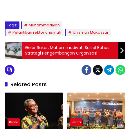
1
2
3
4
5
6
7
8
9
Tags:
Muhammadiyah
Pelantikan rektor unismuh
Unismuh Makassar
Gelar Rakor, Muhammadiyah Sulsel Bahas
Strategi Pengembangan Organisasi
Related Posts
Berita
Berita