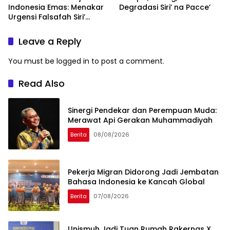
Indonesia Emas: Menakar
Degradasi Siri’ na Pacce’
Urgensi Falsafah Siri’
naPacce di Tengah
Ancaman Kleptokrasi
Leave a Reply
You must be
logged in
to post a comment.
Read Also
Sinergi Pendekar dan Perempuan Muda:
Merawat Api Gerakan Muhammadiyah
Berita
08/08/2026
Pekerja Migran Didorong Jadi Jembatan
Bahasa Indonesia ke Kancah Global
Berita
07/08/2026
Unismuh Jadi Tuan Rumah Rakernas X