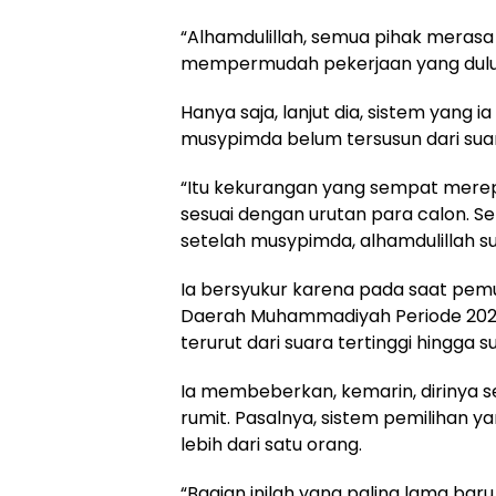
“Alhamdulillah, semua pihak meras
mempermudah pekerjaan yang dulun
Hanya saja, lanjut dia, sistem yang i
musypimda belum tersusun dari suar
“Itu kekurangan yang sempat merepo
sesuai dengan urutan para calon. S
setelah musypimda, alhamdulillah sud
Ia bersyukur karena pada saat pem
Daerah Muhammadiyah Periode 2022–
terurut dari suara tertinggi hingga 
Ia membeberkan, kemarin, dirinya
rumit. Pasalnya, sistem pemilihan 
lebih dari satu orang.
“Bagian inilah yang paling lama baru