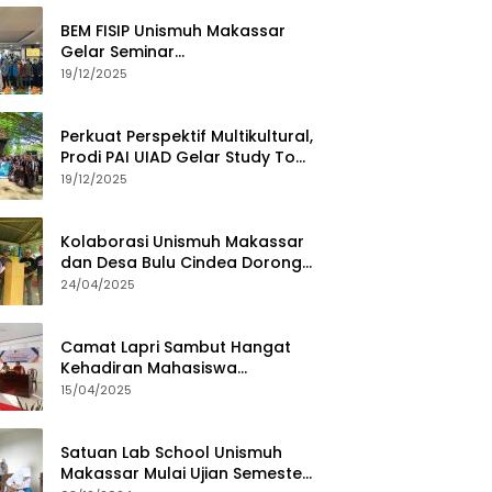
BEM FISIP Unismuh Makassar
Gelar Seminar
Keperempuanan, Bahas
19/12/2025
Tantangan Digital dan Budaya
Lokal
Perkuat Perspektif Multikultural,
Prodi PAI UIAD Gelar Study Tour
ke Kajang
19/12/2025
Kolaborasi Unismuh Makassar
dan Desa Bulu Cindea Dorong
Sentra Garam Industri
24/04/2025
Camat Lapri Sambut Hangat
Kehadiran Mahasiswa
PoltekMu
15/04/2025
Satuan Lab School Unismuh
Makassar Mulai Ujian Semester,