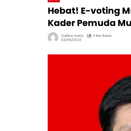
Hebat! E-voting 
Kader Pemuda M
Zulfikar Hafid
4 Min Read
02/05/2023