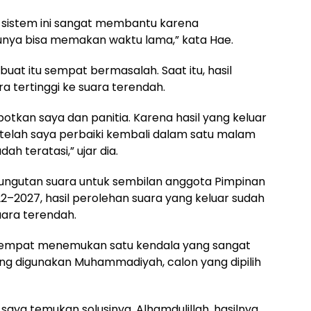
a sistem ini sangat membantu karena
ya bisa memakan waktu lama,” kata Hae.
a buat itu sempat bermasalah. Saat itu, hasil
a tertinggi ke suara terendah.
tkan saya dan panitia. Karena hasil yang keluar
etelah saya perbaiki kembali dalam satu malam
ah teratasi,” ujar dia.
ungutan suara untuk sembilan anggota Pimpinan
2027, hasil perolehan suara yang keluar sudah
suara terendah.
 sempat menemukan satu kendala yang sangat
yang digunakan Muhammadiyah, calon yang dipilih
 saya temukan solusinya. Alhamdulillah, hasilnya,