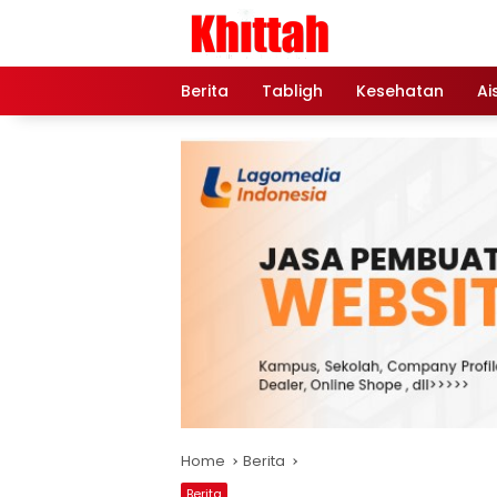
Skip
to
content
Berita
Tabligh
Kesehatan
Ai
Home
Berita
Berita