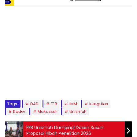
1
2
3
4
5
6
7
8
9
Tags:
DAD
FEB
IMM
Integritas
Kader
Makassar
Unismuh
FEB Unismuh Dampingi Dosen Susun
Proposal Hibah Penelitian 2026