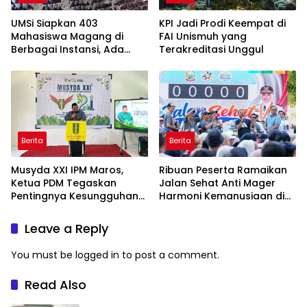
UMSi Siapkan 403
KPI Jadi Prodi Keempat di
Mahasiswa Magang di
FAI Unismuh yang
Berbagai Instansi, Ada
Terakreditasi Unggul
Program Internasional ke
Taiwan
Berita
Berita
Musyda XXI IPM Maros,
Ribuan Peserta Ramaikan
Ketua PDM Tegaskan
Jalan Sehat Anti Mager
Pentingnya Kesungguhan
Harmoni Kemanusiaan di
dan Keikhlasan
Makassar
Leave a Reply
You must be
logged in
to post a comment.
Read Also