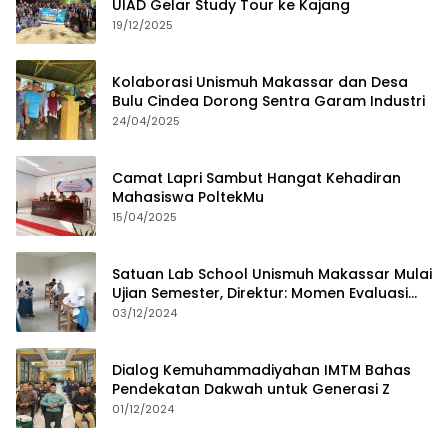
UIAD Gelar Study Tour ke Kajang
19/12/2025
Kolaborasi Unismuh Makassar dan Desa
Bulu Cindea Dorong Sentra Garam Industri
24/04/2025
Camat Lapri Sambut Hangat Kehadiran
Mahasiswa PoltekMu
15/04/2025
Satuan Lab School Unismuh Makassar Mulai
Ujian Semester, Direktur: Momen Evaluasi
Proses Pembelajaran
03/12/2024
Dialog Kemuhammadiyahan IMTM Bahas
Pendekatan Dakwah untuk Generasi Z
01/12/2024