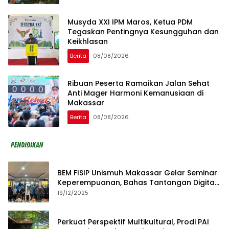
Musyda XXI IPM Maros, Ketua PDM
Tegaskan Pentingnya Kesungguhan dan
Keikhlasan
Berita
08/08/2026
Ribuan Peserta Ramaikan Jalan Sehat
Anti Mager Harmoni Kemanusiaan di
Makassar
Berita
08/08/2026
BEM FISIP Unismuh Makassar Gelar Seminar
Keperempuanan, Bahas Tantangan Digital
dan Budaya Lokal
19/12/2025
Perkuat Perspektif Multikultural, Prodi PAI