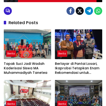
Related Posts
Berita
Berita
Tapak Suci Jadi Wadah
Berlayar di Pantai Losari,
Kaderisasi Siswa MA
Ikaprobsi Tetapkan Enam
Muhammadiyah Tanetea
Rekomendasi untuk
Bahasa Indonesia
Berita
Berita