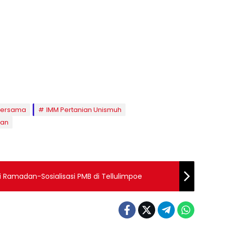
bersama
IMM Pertanian Unismuh
han
i Ramadan-Sosialisasi PMB di Tellulimpoe