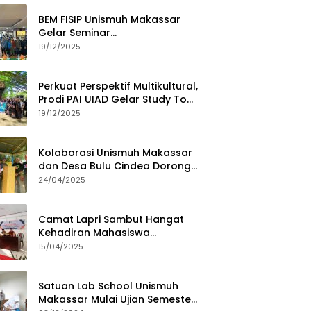
BEM FISIP Unismuh Makassar
Gelar Seminar
Keperempuanan, Bahas
19/12/2025
Tantangan Digital dan Budaya
Lokal
Perkuat Perspektif Multikultural,
Prodi PAI UIAD Gelar Study Tour
ke Kajang
19/12/2025
Kolaborasi Unismuh Makassar
dan Desa Bulu Cindea Dorong
Sentra Garam Industri
24/04/2025
Camat Lapri Sambut Hangat
Kehadiran Mahasiswa
PoltekMu
15/04/2025
Satuan Lab School Unismuh
Makassar Mulai Ujian Semester,