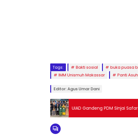
1
2
3
4
5
6
7
8
9
Tags:
Bakti sosial
buka puasa 
IMM Unismuh Makassar
Panti Asu
Editor: Agus Umar Dani
UIAD Gandeng PDM Sinjai Safar