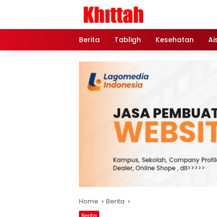
Skip
to
content
Berita
Tabligh
Kesehatan
Ai
Home
Berita
Berita