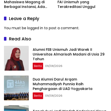
Mahasiswa Magang di
FAI Unismuh yang
Berbagai Instansi, Ada
Terakreditasi Unggul
Program Internasional ke
Taiwan
Leave a Reply
You must be
logged in
to post a comment.
Read Also
Alumni FEB Unismuh Jadi Warek II
Universitas Almarisah Madani di Usia 29
Tahun
Berita
09/08/2026
Dua Alumni Darul Arqam
Muhammadiyah Punnia Raih
Penghargaan di UAD Yogyakarta
Berita
09/08/2026