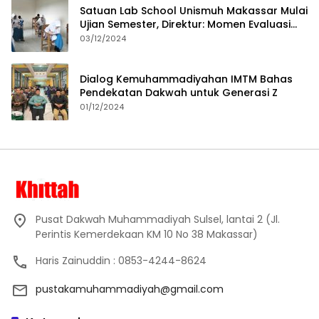
Satuan Lab School Unismuh Makassar Mulai
Ujian Semester, Direktur: Momen Evaluasi
Proses Pembelajaran
03/12/2024
Dialog Kemuhammadiyahan IMTM Bahas
Pendekatan Dakwah untuk Generasi Z
01/12/2024
Pusat Dakwah Muhammadiyah Sulsel, lantai 2 (Jl.
Perintis Kemerdekaan KM 10 No 38 Makassar)
Haris Zainuddin : 0853-4244-8624
pustakamuhammadiyah@gmail.com