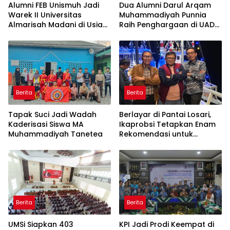
Alumni FEB Unismuh Jadi
Dua Alumni Darul Arqam
Warek II Universitas
Muhammadiyah Punnia
Almarisah Madani di Usia
Raih Penghargaan di UAD
29 Tahun
Yogyakarta
Berita
Berita
Tapak Suci Jadi Wadah
Berlayar di Pantai Losari,
Kaderisasi Siswa MA
Ikaprobsi Tetapkan Enam
Muhammadiyah Tanetea
Rekomendasi untuk
Bahasa Indonesia
Berita
Berita
UMSi Siapkan 403
KPI Jadi Prodi Keempat di