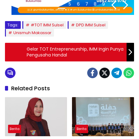
1
2
3
4
5
6
7
8
9
Tags:
#TOT IMM Sulsel
DPD IMM Sulsel
Unismuh Makassar
Gelar TOT Entrepreneurship, IMM Ingin Punya
Pengusaha Handal
Related Posts
Berita
Berita