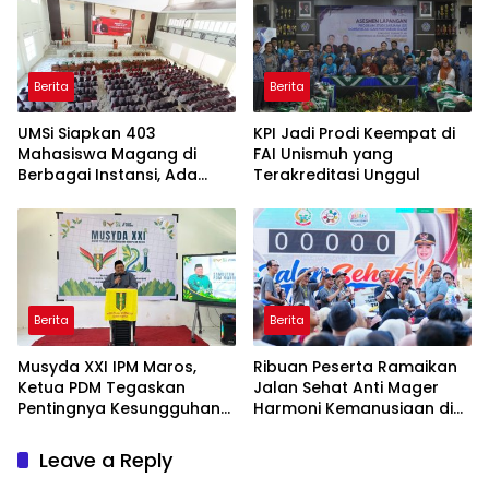
Berita
Berita
UMSi Siapkan 403
KPI Jadi Prodi Keempat di
Mahasiswa Magang di
FAI Unismuh yang
Berbagai Instansi, Ada
Terakreditasi Unggul
Program Internasional ke
Taiwan
Berita
Berita
Musyda XXI IPM Maros,
Ribuan Peserta Ramaikan
Ketua PDM Tegaskan
Jalan Sehat Anti Mager
Pentingnya Kesungguhan
Harmoni Kemanusiaan di
dan Keikhlasan
Makassar
Leave a Reply