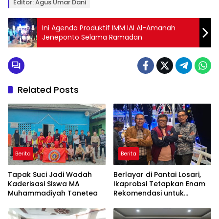
Editor: Agus Umar Dani
Ini Agenda Produktif IMM IAI Al-Amanah
Jeneponto Selama Ramadan
Related Posts
Berita
Berita
Tapak Suci Jadi Wadah
Berlayar di Pantai Losari,
Kaderisasi Siswa MA
Ikaprobsi Tetapkan Enam
Muhammadiyah Tanetea
Rekomendasi untuk
Bahasa Indonesia