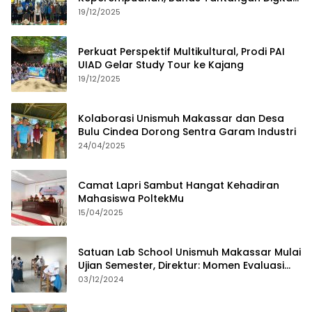
dan Budaya Lokal
19/12/2025
Perkuat Perspektif Multikultural, Prodi PAI
UIAD Gelar Study Tour ke Kajang
19/12/2025
Kolaborasi Unismuh Makassar dan Desa
Bulu Cindea Dorong Sentra Garam Industri
24/04/2025
Camat Lapri Sambut Hangat Kehadiran
Mahasiswa PoltekMu
15/04/2025
Satuan Lab School Unismuh Makassar Mulai
Ujian Semester, Direktur: Momen Evaluasi
Proses Pembelajaran
03/12/2024