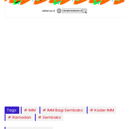
1
2
3
4
5
6
7
8
9
Tags:
IMM
IMM Bagi Sembako
Kader IMM
Ramadan
Sembako