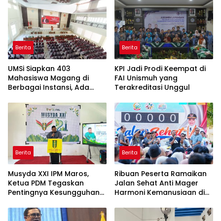
Berita
Berita
UMSi Siapkan 403
KPI Jadi Prodi Keempat di
Mahasiswa Magang di
FAI Unismuh yang
Berbagai Instansi, Ada
Terakreditasi Unggul
Program Internasional ke
Taiwan
Berita
Berita
Musyda XXI IPM Maros,
Ribuan Peserta Ramaikan
Ketua PDM Tegaskan
Jalan Sehat Anti Mager
Pentingnya Kesungguhan
Harmoni Kemanusiaan di
dan Keikhlasan
Makassar