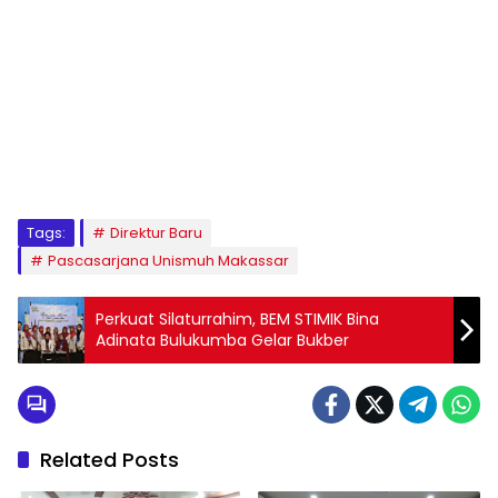
1
2
3
4
5
6
7
8
9
Tags:
Direktur Baru
Pascasarjana Unismuh Makassar
Perkuat Silaturrahim, BEM STIMIK Bina
Adinata Bulukumba Gelar Bukber
Related Posts