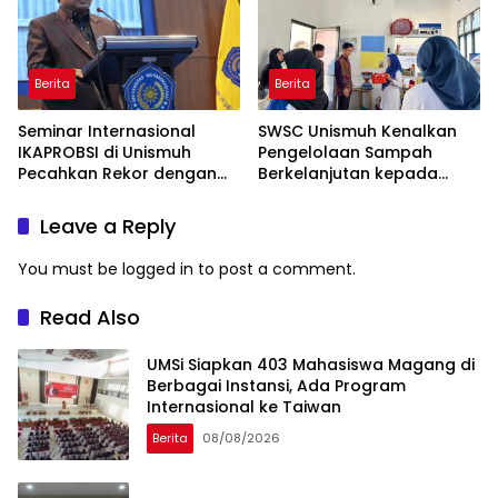
Berita
Berita
Seminar Internasional
SWSC Unismuh Kenalkan
IKAPROBSI di Unismuh
Pengelolaan Sampah
Pecahkan Rekor dengan
Berkelanjutan kepada
249 Makalah
Peserta Macca Student
Visit
Leave a Reply
You must be
logged in
to post a comment.
Read Also
UMSi Siapkan 403 Mahasiswa Magang di
Berbagai Instansi, Ada Program
Internasional ke Taiwan
Berita
08/08/2026