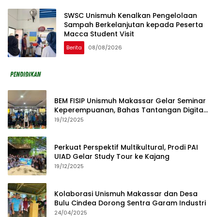
SWSC Unismuh Kenalkan Pengelolaan
Sampah Berkelanjutan kepada Peserta
Macca Student Visit
Berita
08/08/2026
BEM FISIP Unismuh Makassar Gelar Seminar
Keperempuanan, Bahas Tantangan Digital
dan Budaya Lokal
19/12/2025
Perkuat Perspektif Multikultural, Prodi PAI
UIAD Gelar Study Tour ke Kajang
19/12/2025
Kolaborasi Unismuh Makassar dan Desa
Bulu Cindea Dorong Sentra Garam Industri
24/04/2025