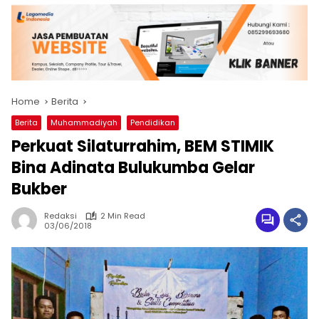
Home
Berita
Berita
Muhammadiyah
Pendidikan
Perkuat Silaturrahim, BEM STIMIK
Bina Adinata Bulukumba Gelar
Bukber
Redaksi
2 Min Read
03/06/2018