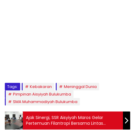
1
2
3
4
5
6
7
8
9
Tags:
Kebakaran
Meninggal Dunia
Pimpinan Aisyiyah Bulukumba
SMA Muhammadiyah Bulukumba
Ajak Sinergi, SSR Aisyiyah Maros Gelar
Pertemuan Filantropi Bersama Lintas
Organisasi