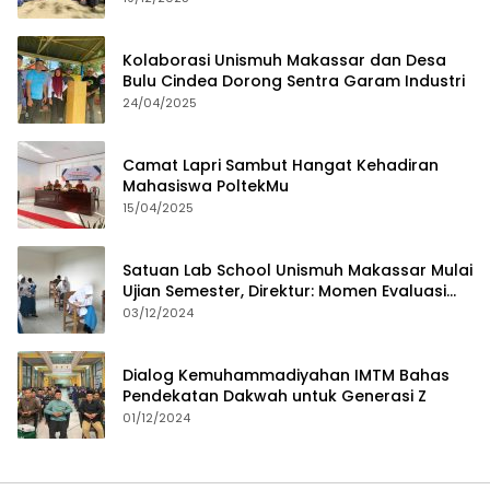
Kolaborasi Unismuh Makassar dan Desa
Bulu Cindea Dorong Sentra Garam Industri
24/04/2025
Camat Lapri Sambut Hangat Kehadiran
Mahasiswa PoltekMu
15/04/2025
Satuan Lab School Unismuh Makassar Mulai
Ujian Semester, Direktur: Momen Evaluasi
Proses Pembelajaran
03/12/2024
Dialog Kemuhammadiyahan IMTM Bahas
Pendekatan Dakwah untuk Generasi Z
01/12/2024