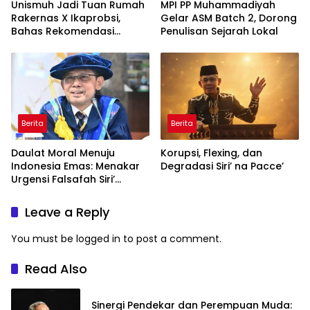
Unismuh Jadi Tuan Rumah
MPI PP Muhammadiyah
Rakernas X Ikaprobsi,
Gelar ASM Batch 2, Dorong
Bahas Rekomendasi
Penulisan Sejarah Lokal
Penguatan Bahasa
Indonesia di Tingkat
Global
Berita
Berita
Daulat Moral Menuju
Korupsi, Flexing, dan
Indonesia Emas: Menakar
Degradasi Siri’ na Pacce’
Urgensi Falsafah Siri’
naPacce di Tengah
Ancaman Kleptokrasi
Leave a Reply
You must be
logged in
to post a comment.
Read Also
Sinergi Pendekar dan Perempuan Muda: