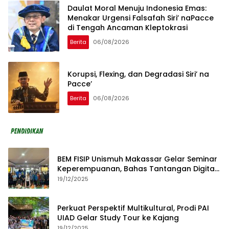
Daulat Moral Menuju Indonesia Emas:
Menakar Urgensi Falsafah Siri’ naPacce
di Tengah Ancaman Kleptokrasi
Berita
06/08/2026
Korupsi, Flexing, dan Degradasi Siri’ na
Pacce’
Berita
06/08/2026
BEM FISIP Unismuh Makassar Gelar Seminar
Keperempuanan, Bahas Tantangan Digital
dan Budaya Lokal
19/12/2025
Perkuat Perspektif Multikultural, Prodi PAI
UIAD Gelar Study Tour ke Kajang
19/12/2025