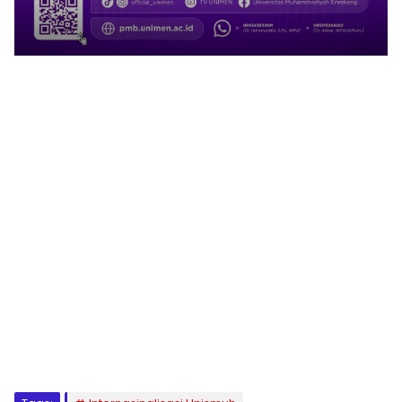
Klik Banner PMB UMSI
1
2
3
4
5
6
7
8
9