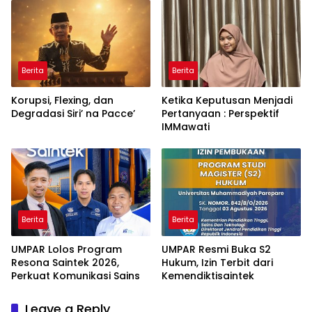
Ancaman Kleptokrasi
Berita
Berita
Korupsi, Flexing, dan
Ketika Keputusan Menjadi
Degradasi Siri’ na Pacce’
Pertanyaan : Perspektif
IMMawati
Berita
Berita
UMPAR Lolos Program
UMPAR Resmi Buka S2
Resona Saintek 2026,
Hukum, Izin Terbit dari
Perkuat Komunikasi Sains
Kemendiktisaintek
Leave a Reply