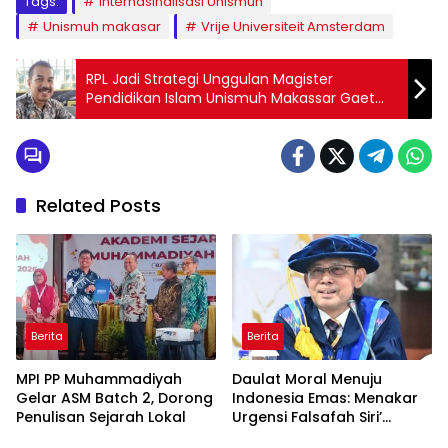
Tags:
Internasinalisasi Unismuh
Unismuh makasar
Vrije Universiteit Amsterdam
RPL Jadi Strategi Unggulan Magister
Pendidikan Islam Unismuh Makassar Gaet
Peminat
Related Posts
Berita
Berita
MPI PP Muhammadiyah
Daulat Moral Menuju
Gelar ASM Batch 2, Dorong
Indonesia Emas: Menakar
Penulisan Sejarah Lokal
Urgensi Falsafah Siri’
naPacce di Tengah