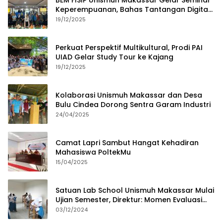
BEM FISIP Unismuh Makassar Gelar Seminar
Keperempuanan, Bahas Tantangan Digital
dan Budaya Lokal
19/12/2025
Perkuat Perspektif Multikultural, Prodi PAI
UIAD Gelar Study Tour ke Kajang
19/12/2025
Kolaborasi Unismuh Makassar dan Desa
Bulu Cindea Dorong Sentra Garam Industri
24/04/2025
Camat Lapri Sambut Hangat Kehadiran
Mahasiswa PoltekMu
15/04/2025
Satuan Lab School Unismuh Makassar Mulai
Ujian Semester, Direktur: Momen Evaluasi
Proses Pembelajaran
03/12/2024