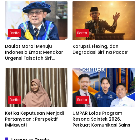
Indonesia di Tingkat
Global
Berita
Berita
Daulat Moral Menuju
Korupsi, Flexing, dan
Indonesia Emas: Menakar
Degradasi Siri’ na Pacce’
Urgensi Falsafah Siri’
naPacce di Tengah
Ancaman Kleptokrasi
Berita
Berita
Ketika Keputusan Menjadi
UMPAR Lolos Program
Pertanyaan : Perspektif
Resona Saintek 2026,
IMMawati
Perkuat Komunikasi Sains
Leave a Reply