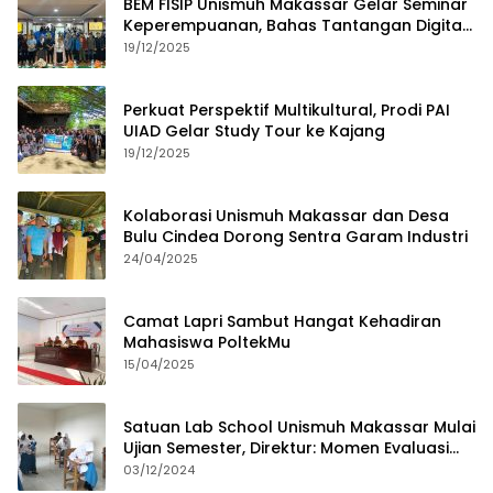
BEM FISIP Unismuh Makassar Gelar Seminar
Keperempuanan, Bahas Tantangan Digital
dan Budaya Lokal
19/12/2025
Perkuat Perspektif Multikultural, Prodi PAI
UIAD Gelar Study Tour ke Kajang
19/12/2025
Kolaborasi Unismuh Makassar dan Desa
Bulu Cindea Dorong Sentra Garam Industri
24/04/2025
Camat Lapri Sambut Hangat Kehadiran
Mahasiswa PoltekMu
15/04/2025
Satuan Lab School Unismuh Makassar Mulai
Ujian Semester, Direktur: Momen Evaluasi
Proses Pembelajaran
03/12/2024