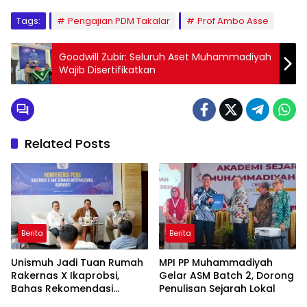
Tags:
Pengajian PDM Takalar
Prof Ambo Asse
Goodwill Zubir: Seluruh Aset Muhammadiyah
Wajib Disertifikatkan
Related Posts
Berita
Berita
Unismuh Jadi Tuan Rumah
MPI PP Muhammadiyah
Rakernas X Ikaprobsi,
Gelar ASM Batch 2, Dorong
Bahas Rekomendasi
Penulisan Sejarah Lokal
Penguatan Bahasa