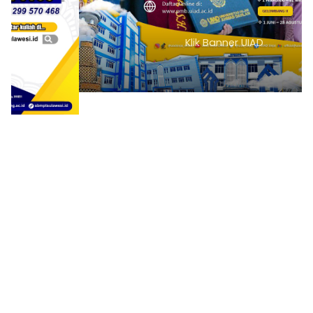
Klik Banner UIAD
1
2
3
4
5
6
7
8
9