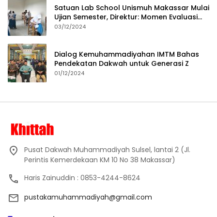
Satuan Lab School Unismuh Makassar Mulai
Ujian Semester, Direktur: Momen Evaluasi
Proses Pembelajaran
03/12/2024
Dialog Kemuhammadiyahan IMTM Bahas
Pendekatan Dakwah untuk Generasi Z
01/12/2024
Pusat Dakwah Muhammadiyah Sulsel, lantai 2 (Jl.
Perintis Kemerdekaan KM 10 No 38 Makassar)
Haris Zainuddin : 0853-4244-8624
pustakamuhammadiyah@gmail.com