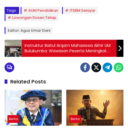
Tags:
AUM Pendidikan
ITSBM Selayar
Lowongan Dosen Tetap
Editor: Agus Umar Dani
Instruktur Baitul Arqam Mahasiswa Akhir UM
Bulukumba: Wawasan Peserta Meningkat
Signifikan
Related Posts
Berita
Berita