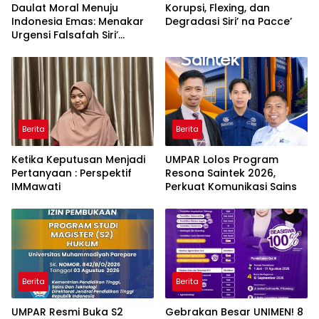
Daulat Moral Menuju
Korupsi, Flexing, dan
Indonesia Emas: Menakar
Degradasi Siri’ na Pacce’
Urgensi Falsafah Siri’
naPacce di Tengah
Ancaman Kleptokrasi
Berita
Berita
Ketika Keputusan Menjadi
UMPAR Lolos Program
Pertanyaan : Perspektif
Resona Saintek 2026,
IMMawati
Perkuat Komunikasi Sains
Berita
Berita
UMPAR Resmi Buka S2
Gebrakan Besar UNIMEN! 8