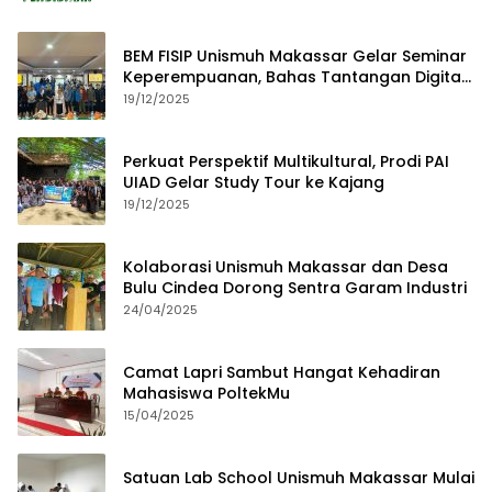
BEM FISIP Unismuh Makassar Gelar Seminar
Keperempuanan, Bahas Tantangan Digital
dan Budaya Lokal
19/12/2025
Perkuat Perspektif Multikultural, Prodi PAI
UIAD Gelar Study Tour ke Kajang
19/12/2025
Kolaborasi Unismuh Makassar dan Desa
Bulu Cindea Dorong Sentra Garam Industri
24/04/2025
Camat Lapri Sambut Hangat Kehadiran
Mahasiswa PoltekMu
15/04/2025
Satuan Lab School Unismuh Makassar Mulai