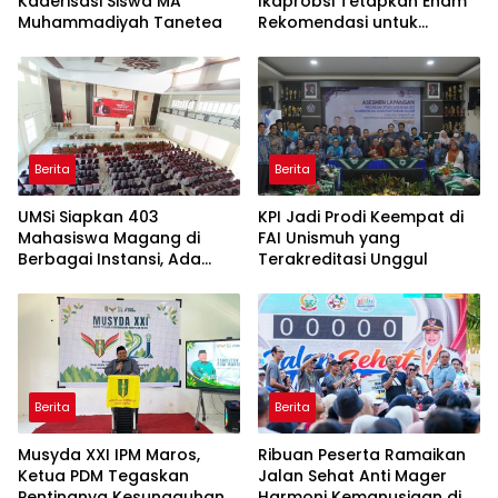
Kaderisasi Siswa MA
Ikaprobsi Tetapkan Enam
Muhammadiyah Tanetea
Rekomendasi untuk
Bahasa Indonesia
Berita
Berita
UMSi Siapkan 403
KPI Jadi Prodi Keempat di
Mahasiswa Magang di
FAI Unismuh yang
Berbagai Instansi, Ada
Terakreditasi Unggul
Program Internasional ke
Taiwan
Berita
Berita
Musyda XXI IPM Maros,
Ribuan Peserta Ramaikan
Ketua PDM Tegaskan
Jalan Sehat Anti Mager
Pentingnya Kesungguhan
Harmoni Kemanusiaan di