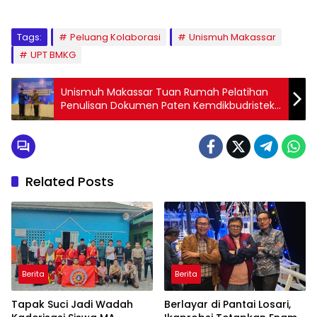
Tags:
Peluang Kolaborasi
Unismuh Makassar
UPT BMKG
Unismuh Makassar Tuan Rumah Pelatihan
Penulisan Dokumen Paten Kemdikbudristek,
25 PTN/PTS se-Indonesia Jadi Peserta
Related Posts
Berita
Berita
Tapak Suci Jadi Wadah
Berlayar di Pantai Losari,