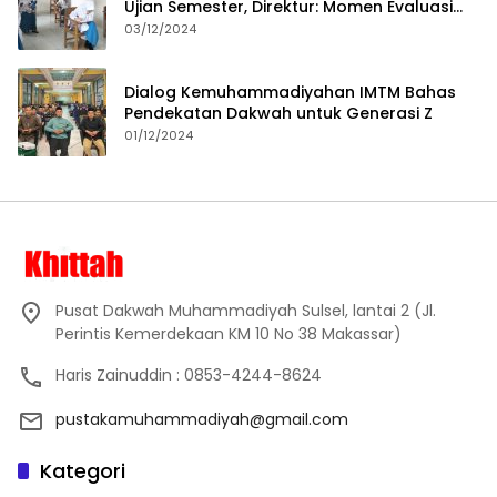
Ujian Semester, Direktur: Momen Evaluasi
Proses Pembelajaran
03/12/2024
Dialog Kemuhammadiyahan IMTM Bahas
Pendekatan Dakwah untuk Generasi Z
01/12/2024
Pusat Dakwah Muhammadiyah Sulsel, lantai 2 (Jl.
Perintis Kemerdekaan KM 10 No 38 Makassar)
Haris Zainuddin : 0853-4244-8624
pustakamuhammadiyah@gmail.com
Kategori