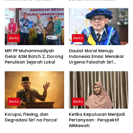
Global
Penguatan Bahasa
Indonesia di Tingkat
Global
Berita
Berita
MPI PP Muhammadiyah
Daulat Moral Menuju
Gelar ASM Batch 2, Dorong
Indonesia Emas: Menakar
Penulisan Sejarah Lokal
Urgensi Falsafah Siri’
naPacce di Tengah
Ancaman Kleptokrasi
Berita
Berita
Korupsi, Flexing, dan
Ketika Keputusan Menjadi
Degradasi Siri’ na Pacce’
Pertanyaan : Perspektif
IMMawati