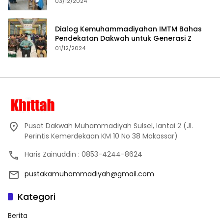
Proses Pembelajaran
03/12/2024
Dialog Kemuhammadiyahan IMTM Bahas
Pendekatan Dakwah untuk Generasi Z
01/12/2024
Pusat Dakwah Muhammadiyah Sulsel, lantai 2 (Jl.
Perintis Kemerdekaan KM 10 No 38 Makassar)
Haris Zainuddin : 0853-4244-8624
pustakamuhammadiyah@gmail.com
Kategori
Berita