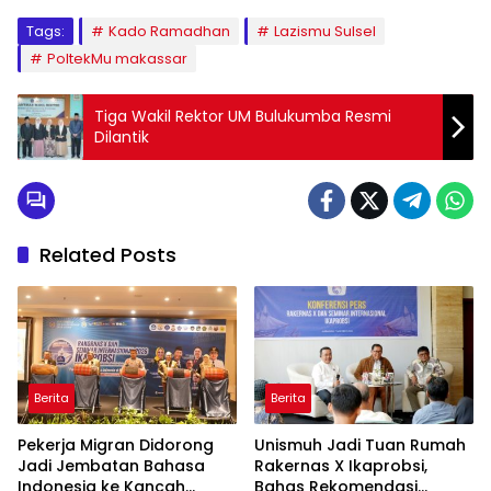
Tags:
Kado Ramadhan
Lazismu Sulsel
PoltekMu makassar
Tiga Wakil Rektor UM Bulukumba Resmi
Dilantik
Related Posts
Berita
Berita
Pekerja Migran Didorong
Unismuh Jadi Tuan Rumah
Jadi Jembatan Bahasa
Rakernas X Ikaprobsi,
Indonesia ke Kancah
Bahas Rekomendasi