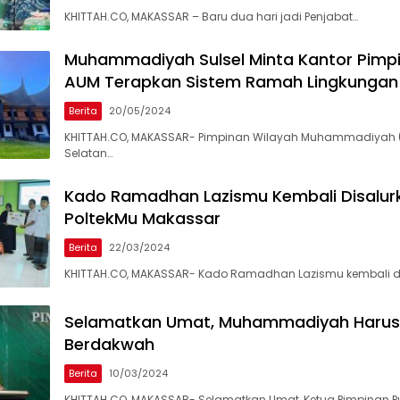
KHITTAH.CO, MAKASSAR – Baru dua hari jadi Penjabat…
Muhammadiyah Sulsel Minta Kantor Pimp
AUM Terapkan Sistem Ramah Lingkungan
Berita
20/05/2024
KHITTAH.CO, MAKASSAR- Pimpinan Wilayah Muhammadiyah 
Selatan…
Kado Ramadhan Lazismu Kembali Disalurk
PoltekMu Makassar
Berita
22/03/2024
KHITTAH.CO, MAKASSAR- Kado Ramadhan Lazismu kembali di
Selamatkan Umat, Muhammadiyah Harus
Berdakwah
Berita
10/03/2024
KHITTAH.CO, MAKASSAR- Selamatkan Umat, Ketua Pimpinan Pu