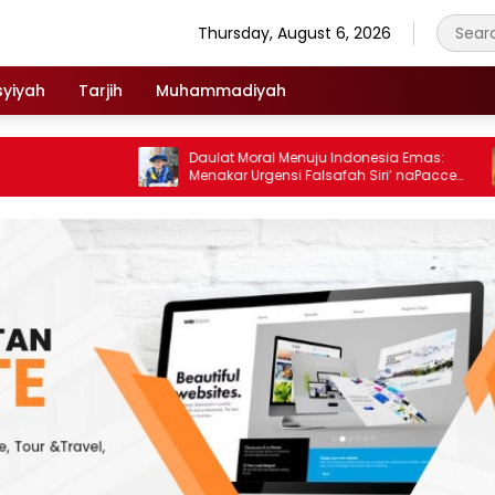
Thursday, August 6, 2026
syiyah
Tarjih
Muhammadiyah
Daulat Moral Menuju Indonesia Emas:
Ko
Menakar Urgensi Falsafah Siri’ naPacce
Pa
di Tengah Ancaman Kleptokrasi