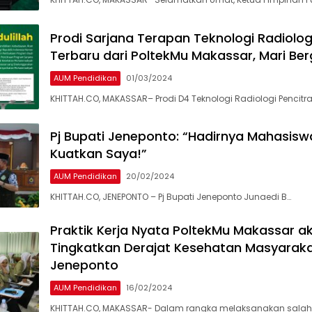
Prodi Sarjana Terapan Teknologi Radiolog
Terbaru dari PoltekMu Makassar, Mari Be
AUM Pendidikan
01/03/2024
KHITTAH.CO, MAKASSAR– Prodi D4 Teknologi Radiologi Pencit
Pj Bupati Jeneponto: “Hadirnya Mahasisw
Kuatkan Saya!”
AUM Pendidikan
20/02/2024
KHITTAH.CO, JENEPONTO – Pj Bupati Jeneponto Junaedi B…
Praktik Kerja Nyata PoltekMu Makassar a
Tingkatkan Derajat Kesehatan Masyarak
Jeneponto
AUM Pendidikan
16/02/2024
KHITTAH.CO, MAKASSAR- Dalam rangka melaksanakan salah