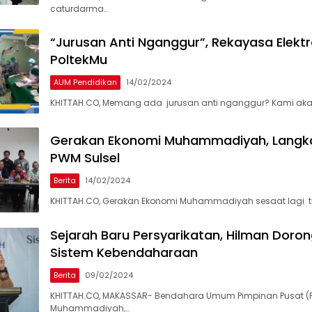
caturdarma…
“Jurusan Anti Nganggur”, Rekayasa Elekt
PoltekMu
AUM Pendidikan
14/02/2024
KHITTAH.CO, Memang ada jurusan anti nganggur? Kami aka
Gerakan Ekonomi Muhammadiyah, Langka
PWM Sulsel
Berita
14/02/2024
KHITTAH.CO, Gerakan Ekonomi Muhammadiyah sesaat lagi t
Sejarah Baru Persyarikatan, Hilman Doron
Sistem Kebendaharaan
Berita
09/02/2024
KHITTAH.CO, MAKASSAR- Bendahara Umum Pimpinan Pusat (P
Muhammadiyah,…