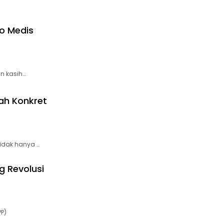
ro Medis
n kasih…
h Konkret
idak hanya …
g Revolusi
P)