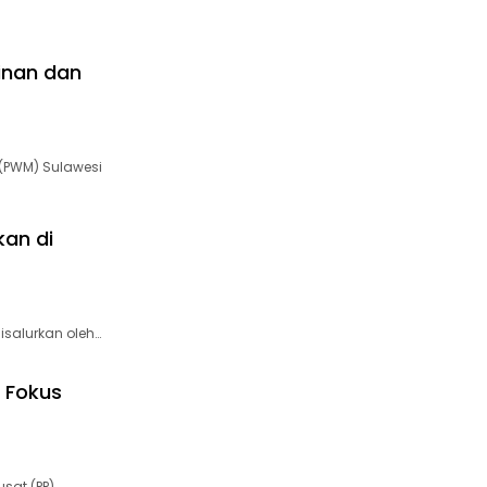
inan dan
(PWM) Sulawesi
an di
salurkan oleh…
 Fokus
sat (PP)…