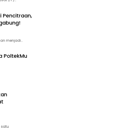
i Pencitraan,
rgabung!
raan menjadi…
a PoltekMu
kan
at
 satu