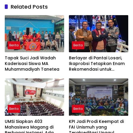
Related Posts
Berita
Berita
Tapak Suci Jadi Wadah
Berlayar di Pantai Losari,
Kaderisasi Siswa MA
Ikaprobsi Tetapkan Enam
Muhammadiyah Tanetea
Rekomendasi untuk
Bahasa Indonesia
Berita
Berita
UMSi Siapkan 403
KPI Jadi Prodi Keempat di
Mahasiswa Magang di
FAI Unismuh yang
Berbagai Instansi, Ada
Terakreditasi Unggul