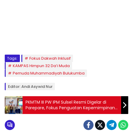
1
2
3
4
5
6
7
8
9
Tags:
Fokus Dakwah Inklusif
KAMPAS Himpun 32 Da’i Muda
Pemuda Muhammadiyah Bulukumba
Editor: Andi Asywid Nur
PKMTM III PW IPM Sulsel Resmi Digelar di
Parepare, Fokus Penguatan Kepemimpinan
dan Kaderisasi