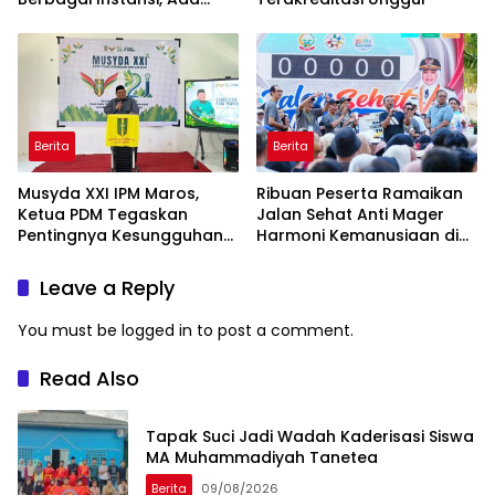
Program Internasional ke
Taiwan
Berita
Berita
Musyda XXI IPM Maros,
Ribuan Peserta Ramaikan
Ketua PDM Tegaskan
Jalan Sehat Anti Mager
Pentingnya Kesungguhan
Harmoni Kemanusiaan di
dan Keikhlasan
Makassar
Leave a Reply
You must be
logged in
to post a comment.
Read Also
Tapak Suci Jadi Wadah Kaderisasi Siswa
MA Muhammadiyah Tanetea
Berita
09/08/2026