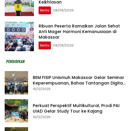
Keikhlasan
Berita
08/08/2026
Ribuan Peserta Ramaikan Jalan Sehat
Anti Mager Harmoni Kemanusiaan di
Makassar
Berita
08/08/2026
BEM FISIP Unismuh Makassar Gelar Seminar
Keperempuanan, Bahas Tantangan Digital
dan Budaya Lokal
19/12/2025
Perkuat Perspektif Multikultural, Prodi PAI
UIAD Gelar Study Tour ke Kajang
19/12/2025