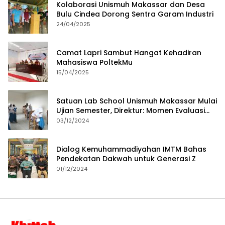
Kolaborasi Unismuh Makassar dan Desa
Bulu Cindea Dorong Sentra Garam Industri
24/04/2025
Camat Lapri Sambut Hangat Kehadiran
Mahasiswa PoltekMu
15/04/2025
Satuan Lab School Unismuh Makassar Mulai
Ujian Semester, Direktur: Momen Evaluasi
Proses Pembelajaran
03/12/2024
Dialog Kemuhammadiyahan IMTM Bahas
Pendekatan Dakwah untuk Generasi Z
01/12/2024