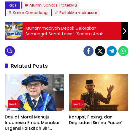
Tags:
Alumni Sanitasi PoltekMu
Karier Cemerlang
PoltekMu makassar
Muhammadiyah Depok Gelorakan
Semangat Sehat Lewat “Senam Anak
Indonesia Hebat”
Related Posts
Berita
Berita
Daulat Moral Menuju
Korupsi, Flexing, dan
Indonesia Emas: Menakar
Degradasi Siri’ na Pacce’
Urgensi Falsafah Siri’