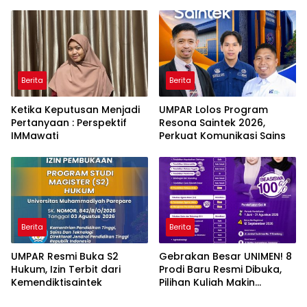
naPacce di Tengah
Ancaman Kleptokrasi
Berita
Berita
Ketika Keputusan Menjadi
UMPAR Lolos Program
Pertanyaan : Perspektif
Resona Saintek 2026,
IMMawati
Perkuat Komunikasi Sains
Berita
Berita
UMPAR Resmi Buka S2
Gebrakan Besar UNIMEN! 8
Hukum, Izin Terbit dari
Prodi Baru Resmi Dibuka,
Kemendiktisaintek
Pilihan Kuliah Makin
Lengkap