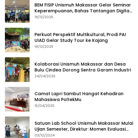
BEM FISIP Unismuh Makassar Gelar Seminar
Keperempuanan, Bahas Tantangan Digital
dan Budaya Lokal
19/12/2025
Perkuat Perspektif Multikultural, Prodi PAI
UIAD Gelar Study Tour ke Kajang
19/12/2025
Kolaborasi Unismuh Makassar dan Desa
Bulu Cindea Dorong Sentra Garam Industri
24/04/2025
Camat Lapri Sambut Hangat Kehadiran
Mahasiswa PoltekMu
15/04/2025
Satuan Lab School Unismuh Makassar Mulai
Ujian Semester, Direktur: Momen Evaluasi
Proses Pembelajaran
03/12/2024