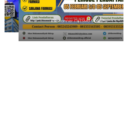
Klik Banner ITKESMU SIDRAP
1
2
3
4
5
6
7
8
9