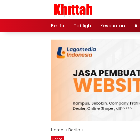
Skip
to
content
Berita
Tabligh
Kesehatan
Ai
Home
Berita
Berita