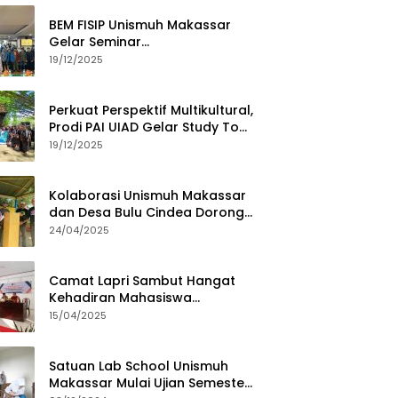
BEM FISIP Unismuh Makassar
Gelar Seminar
Keperempuanan, Bahas
19/12/2025
Tantangan Digital dan Budaya
Lokal
Perkuat Perspektif Multikultural,
Prodi PAI UIAD Gelar Study Tour
ke Kajang
19/12/2025
Kolaborasi Unismuh Makassar
dan Desa Bulu Cindea Dorong
Sentra Garam Industri
24/04/2025
Camat Lapri Sambut Hangat
Kehadiran Mahasiswa
PoltekMu
15/04/2025
Satuan Lab School Unismuh
Makassar Mulai Ujian Semester,