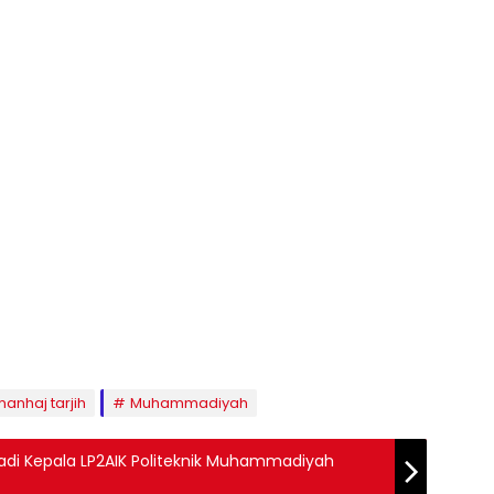
anhaj tarjih
Muhammadiyah
Jadi Kepala LP2AIK Politeknik Muhammadiyah