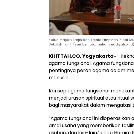
Ketua Majelis Tarjih dan Tajdid Pimpinan Pusat
Sekolah Tarjih (sumber foto: muhammadiyah.or.id
KHITTAH.CO, Yogyakarta-
– Kekh
agama fungsional. Agama fungsio
pentingnya peran agama dalam mem
manusia.
Konsep agama fungsional menekan
menjadi urusan spiritual atau ritu
bagi masyarakat dalam mengatasi t
“Agama fungsional ini dioperasik
amal usaha yang memberikan fasilita
asuhan, dan lain-lain,” ucap Hamim Il