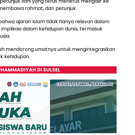
etunjuk Ilahi yang terus menerus mengalir ke
 membawa rahmat, dan petunjuk.
ahwa ajaran Islam tidak hanya relevan dalam
iki implikasi dalam kehidupan dunia, termasuk
usia.
ah mendorong umatnya untuk mengintegrasikan
k kehidupan.
HAMMADIYAH DI SULSEL