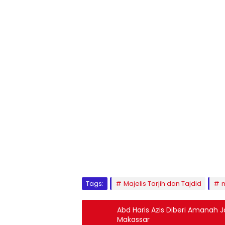
1
2
3
4
5
6
7
8
9
Tags:
Majelis Tarjih dan Tajdid
m
Abd Haris Azis Diberi Amanah 
Makassar