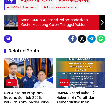
Tags:
Apresiasi Sekolah
mahasiswa baru
SMAN 1 Bantaeng
Unismuh Makassar
Senat UMGo Aklamasi Rekomendasikan
Kadim Masaong Calon Tunggal Rektor
Related Posts
Berita
Berita
UMPAR Lolos Program
UMPAR Resmi Buka S2
Resona Saintek 2026,
Hukum, Izin Terbit dari
Perkuat Komunikasi Sains
Kemendiktisaintek