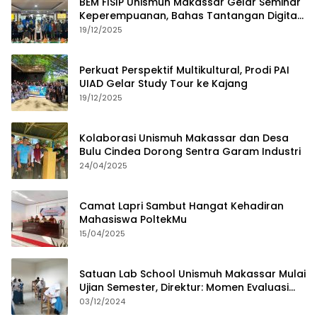
BEM FISIP Unismuh Makassar Gelar Seminar
Keperempuanan, Bahas Tantangan Digital
dan Budaya Lokal
19/12/2025
Perkuat Perspektif Multikultural, Prodi PAI
UIAD Gelar Study Tour ke Kajang
19/12/2025
Kolaborasi Unismuh Makassar dan Desa
Bulu Cindea Dorong Sentra Garam Industri
24/04/2025
Camat Lapri Sambut Hangat Kehadiran
Mahasiswa PoltekMu
15/04/2025
Satuan Lab School Unismuh Makassar Mulai
Ujian Semester, Direktur: Momen Evaluasi
Proses Pembelajaran
03/12/2024