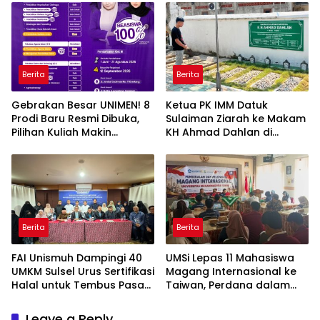
Berita
Berita
Gebrakan Besar UNIMEN! 8
Ketua PK IMM Datuk
Prodi Baru Resmi Dibuka,
Sulaiman Ziarah ke Makam
Pilihan Kuliah Makin
KH Ahmad Dahlan di
Lengkap
Yogyakarta
Berita
Berita
FAI Unismuh Dampingi 40
UMSi Lepas 11 Mahasiswa
UMKM Sulsel Urus Sertifikasi
Magang Internasional ke
Halal untuk Tembus Pasar
Taiwan, Perdana dalam
ASEAN
Sejarah Kampus
Leave a Reply