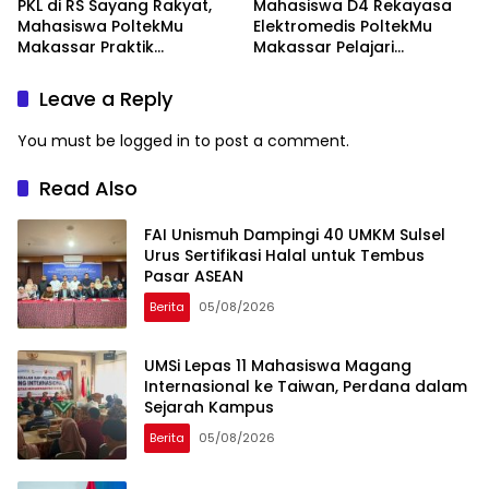
PKL di RS Sayang Rakyat,
Mahasiswa D4 Rekayasa
Mahasiswa PoltekMu
Elektromedis PoltekMu
Makassar Praktik
Makassar Pelajari
Troubleshooting Alat USG
Pemeliharaan Baby
Incubator di RS Unhas
Leave a Reply
You must be
logged in
to post a comment.
Read Also
FAI Unismuh Dampingi 40 UMKM Sulsel
Urus Sertifikasi Halal untuk Tembus
Pasar ASEAN
Berita
05/08/2026
UMSi Lepas 11 Mahasiswa Magang
Internasional ke Taiwan, Perdana dalam
Sejarah Kampus
Berita
05/08/2026