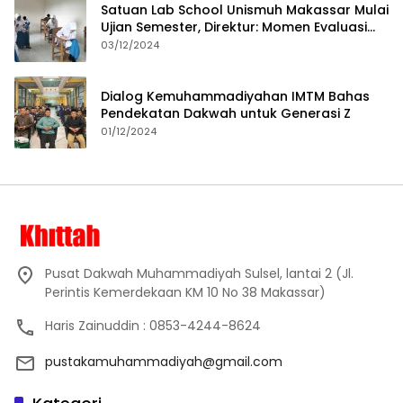
Satuan Lab School Unismuh Makassar Mulai
Ujian Semester, Direktur: Momen Evaluasi
Proses Pembelajaran
03/12/2024
Dialog Kemuhammadiyahan IMTM Bahas
Pendekatan Dakwah untuk Generasi Z
01/12/2024
Pusat Dakwah Muhammadiyah Sulsel, lantai 2 (Jl.
Perintis Kemerdekaan KM 10 No 38 Makassar)
Haris Zainuddin : 0853-4244-8624
pustakamuhammadiyah@gmail.com