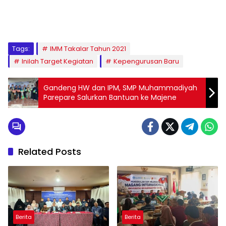
1
2
3
4
5
6
7
8
9
Tags:
IMM Takalar Tahun 2021
Inilah Target Kegiatan
Kepengurusan Baru
Gandeng HW dan IPM, SMP Muhammadiyah
Parepare Salurkan Bantuan ke Majene
Related Posts
Berita
Berita