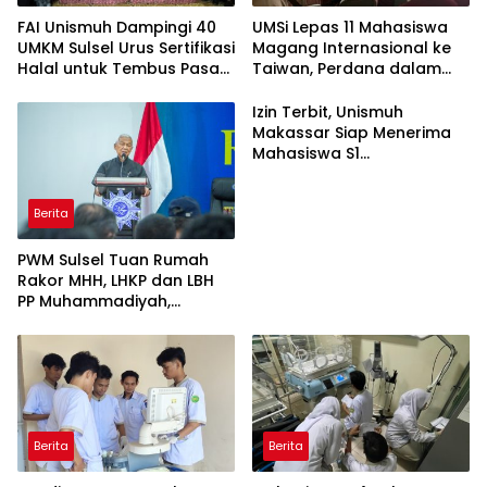
FAI Unismuh Dampingi 40
UMSi Lepas 11 Mahasiswa
UMKM Sulsel Urus Sertifikasi
Magang Internasional ke
Halal untuk Tembus Pasar
Taiwan, Perdana dalam
ASEAN
Sejarah Kampus
Izin Terbit, Unismuh
Makassar Siap Menerima
Mahasiswa S1
Keperawatan dan Profesi
Ners
Berita
PWM Sulsel Tuan Rumah
Rakor MHH, LHKP dan LBH
PP Muhammadiyah,
Perkuat Gerakan Hukum
dan Kebijakan Publik
Berita
Berita